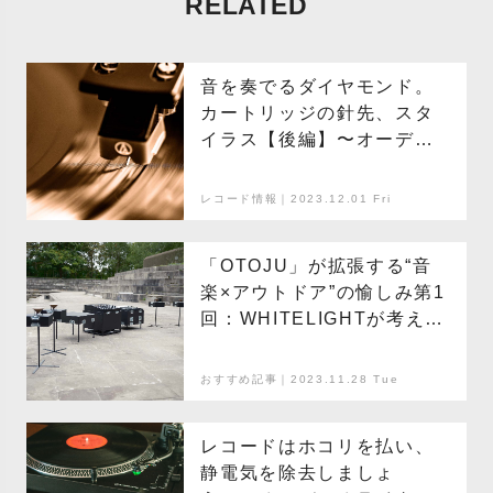
RELATED
音を奏でるダイヤモンド。
カートリッジの針先、スタ
イラス【後編】〜オーディ
オライターのレコード講
座〜
レコード情報｜2023.12.01 Fri
「OTOJU」が拡張する“音
楽×アウトドア”の愉しみ第1
回：WHITELIGHTが考える
小型オールインワン・サウ
ンドシステムという可能性
おすすめ記事｜2023.11.28 Tue
レコードはホコリを払い、
静電気を除去しましょ