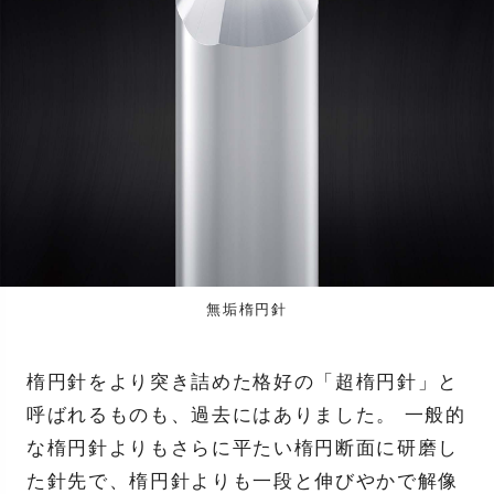
無垢楕円針
楕円針をより突き詰めた格好の「超楕円針」と
呼ばれるものも、過去にはありました。 一般的
な楕円針よりもさらに平たい楕円断面に研磨し
た針先で、楕円針よりも一段と伸びやかで解像