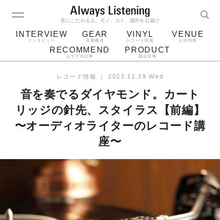
音にこだわる人、モノ、コト、場所をお届け
INTERVIEW
GEAR
VINYL
VENUE
インタビュー
音響機器
レコード情報
お店特集
RECOMMEND
PRODUCT
おすすめ記事
製品情報
レコード
プレーヤー
音質
スピーカー
レコード情報
｜
2023.11.29 Wed
ジャケット
bluetooth
アルバム
音を奏でるダイヤモンド。カート
レコード針
リッジの針先、スタイラス【前編】
〜オーディオライターのレコード講
座〜