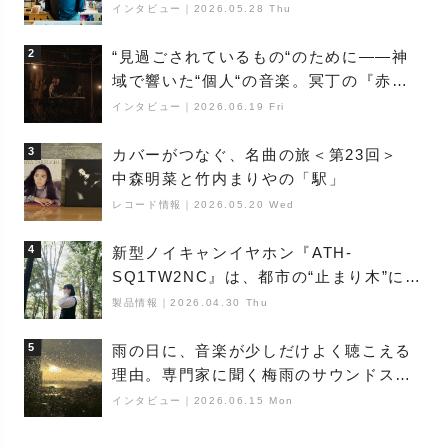
巨匠”が明かす創作の原点と、「動き」に
インタビュー
｜
2026.05.28 Thu
満ちた最新作の背景
2
“見過ごされているもの“のために――神
域で響いた“個人“の音楽。冥丁の『赤城
夜神楽』をレポート
インタビュー
｜
2026.06.19 Fri
3
カバーがつなぐ、名曲の旅＜第23回＞
中森明菜と竹内まりやの「駅」
レコード情報
｜
2026.05.20 Wed
4
新型ノイキャンイヤホン『ATH-
SQ1TW2NC』は、都市の“止まり木”にな
り得るーシンガーソングライター浮
製品情報
｜
2026.04.30 Thu
（Buoy）
5
雨の日に、音楽が少しだけよく聴こえる
理由。専門家に聞く梅雨のサウンドス
ケープ
インタビュー
｜
2026.06.15 Mon