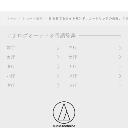
ホーム
＞
レコード情報
＞
音を奏でるダイヤモンド。カートリッジの針先、ス
アナログオーディオ俗語辞典
数字
ア行
10インチ
RPM(33,45)
カ行
サ行
12インチシングル
アイソレーター
書き込み
サイン
タ行
ナ行
4チャンネル
赤盤
歌詞カード
サンプラー
ターンテーブル
アセテート盤
2枚使い
ハ行
マ行
歌詞記載ジャケット
CDJ
ダイカット
頭出し
New（レコードコンディショ
ガチャ盤
ハウリング
シールド盤
マスターテンポ
ン）
ヤ行
ラ行
ダイナフレックス
EPアダプター
カットアウト
剥がれ
重量盤
マスターボリューム
New（カバーコンディショ
ダブルジャケット
汚れ
EPレコード
ライナー / ライナーノーツ
ン）
カットイン
バックスピン
シュリンク / シュリンク付き
マスタリング
チャンネル
イコライザー / EQ
ラッカー盤
角折れ / 角潰れ
パテントスリーブ
シュリンク残存
マトリックス番号
チリノイズ
インシュレーター
リイシュー / 再発
壁（壁レコ）
バトルDJ
白盤
未開封
テープ
インナースリーブ
リミックス
紙ジャケ
バトルブレイクス
針圧
ミキサー
DJコントローラー
ウォーターダメージ
ループ
カラー盤
針飛び
スクラッチ
耳
Discogs（ディスコグス）
内袋
ループ溝/ロックド・グルーヴ/
ガリ
盤反り
スタビライザー
M / NM（レコードコンディ