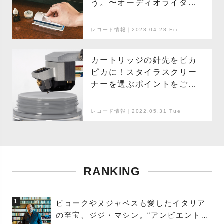
う。〜オーディオライター
のレコード講座〜
レコード情報｜2023.04.28 Fri
カートリッジの針先をピカ
ピカに！スタイラスクリー
ナーを選ぶポイントをご紹
介
レコード情報｜2022.05.31 Tue
RANKING
1
ビョークやヌジャベスも愛したイタリア
の至宝、ジジ・マシン。“アンビエントの