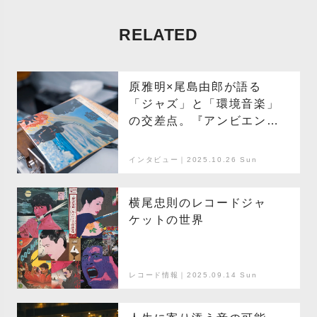
RELATED
原雅明×尾島由郎が語る
「ジャズ」と「環境音楽」
の交差点。『アンビエント/
ジャズ』刊行記念トーク・
レポート
インタビュー｜2025.10.26 Sun
横尾忠則のレコードジャ
ケットの世界
レコード情報｜2025.09.14 Sun