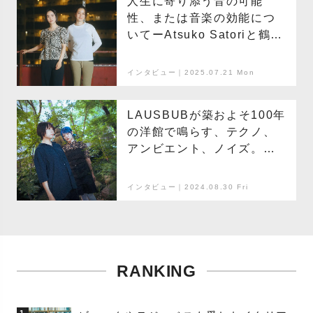
人生に寄り添う音の可能
性、または音楽の効能につ
いてーAtsuko Satoriと鶴田
さくらの放談
インタビュー｜2025.07.21 Mon
LAUSBUBが築およそ100年
の洋館で鳴らす、テクノ、
アンビエント、ノイズ。環
境や風土とサウンドの関係
を考える
インタビュー｜2024.08.30 Fri
RANKING
1