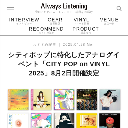
音にこだわる人、モノ、コト、場所をお届け
INTERVIEW
GEAR
VINYL
VENUE
インタビュー
音響機器
レコード情報
お店特集
RECOMMEND
PRODUCT
おすすめ記事
製品情報
レコード
プレーヤー
音質
スピーカー
おすすめ記事
｜
2025.04.28 Mon
ジャケット
bluetooth
アルバム
シティポップに特化したアナログイ
レコード針
ベント「CITY POP on VINYL
2025」8月2日開催決定