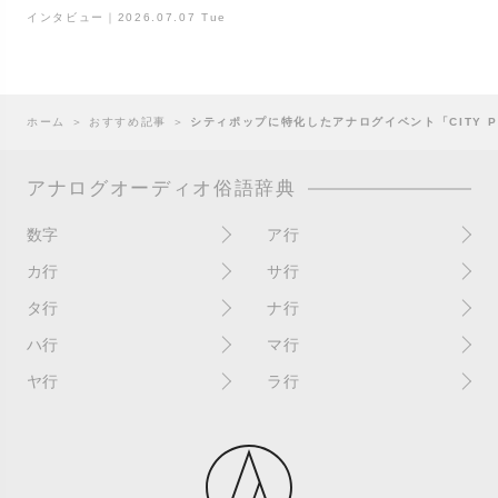
インタビュー｜2026.07.07 Tue
ホーム
＞
おすすめ記事
＞
シティポップに特化したアナログイベント「CITY POP
アナログオーディオ俗語辞典
数字
ア行
10インチ
RPM(33,45)
カ行
サ行
12インチシングル
アイソレーター
書き込み
サイン
タ行
ナ行
4チャンネル
赤盤
歌詞カード
サンプラー
ターンテーブル
アセテート盤
2枚使い
ハ行
マ行
歌詞記載ジャケット
CDJ
ダイカット
頭出し
New（レコードコンディショ
ガチャ盤
ハウリング
シールド盤
マスターテンポ
ン）
ヤ行
ラ行
ダイナフレックス
EPアダプター
カットアウト
剥がれ
重量盤
マスターボリューム
New（カバーコンディショ
ダブルジャケット
汚れ
EPレコード
ライナー / ライナーノーツ
ン）
カットイン
バックスピン
シュリンク / シュリンク付き
マスタリング
チャンネル
イコライザー / EQ
ラッカー盤
角折れ / 角潰れ
パテントスリーブ
シュリンク残存
マトリックス番号
チリノイズ
インシュレーター
リイシュー / 再発
壁（壁レコ）
バトルDJ
白盤
未開封
テープ
インナースリーブ
リミックス
紙ジャケ
バトルブレイクス
針圧
ミキサー