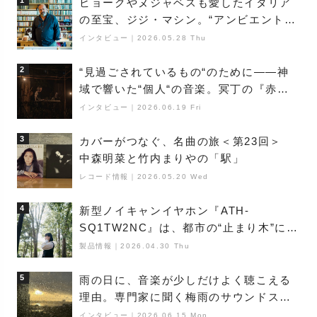
ビョークやヌジャベスも愛したイタリア
の至宝、ジジ・マシン。“アンビエントの
巨匠”が明かす創作の原点と、「動き」に
インタビュー
｜
2026.05.28 Thu
満ちた最新作の背景
2
“見過ごされているもの“のために――神
域で響いた“個人“の音楽。冥丁の『赤城
夜神楽』をレポート
インタビュー
｜
2026.06.19 Fri
3
カバーがつなぐ、名曲の旅＜第23回＞
中森明菜と竹内まりやの「駅」
レコード情報
｜
2026.05.20 Wed
4
新型ノイキャンイヤホン『ATH-
SQ1TW2NC』は、都市の“止まり木”にな
り得るーシンガーソングライター浮
製品情報
｜
2026.04.30 Thu
（Buoy）
5
雨の日に、音楽が少しだけよく聴こえる
理由。専門家に聞く梅雨のサウンドス
ケープ
インタビュー
｜
2026.06.15 Mon