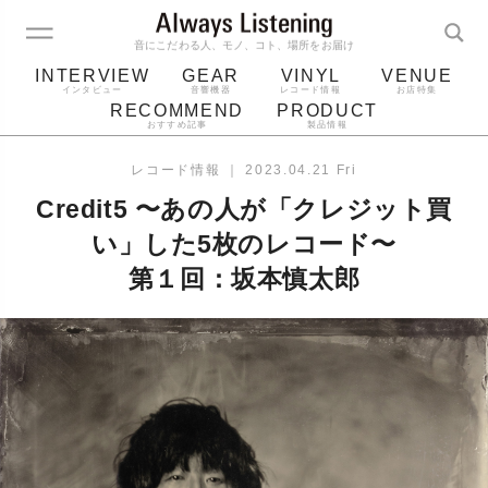
音にこだわる人、モノ、コト、場所をお届け
INTERVIEW
GEAR
VINYL
VENUE
インタビュー
音響機器
レコード情報
お店特集
RECOMMEND
PRODUCT
おすすめ記事
製品情報
レコード
プレーヤー
音質
スピーカー
レコード情報
｜
2023.04.21 Fri
ジャケット
bluetooth
アルバム
Credit5 〜あの人が「クレジット買
レコード針
い」した5枚のレコード〜
第１回：坂本慎太郎