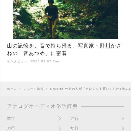
山の記憶を、音で持ち帰る。写真家・野川かさ
ねの「音あつめ」に密着
インタビュー｜2026.07.07 Tue
ホーム
＞
レコード情報
＞
Credit5 〜あの人が「クレジット買い」した5枚
アナログオーディオ俗語辞典
数字
ア行
10インチ
RPM(33,45)
カ行
サ行