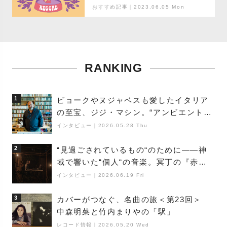
おすすめ記事｜2023.06.05 Mon
RANKING
1
ビョークやヌジャベスも愛したイタリア
の至宝、ジジ・マシン。“アンビエントの
巨匠”が明かす創作の原点と、「動き」に
インタビュー
｜
2026.05.28 Thu
満ちた最新作の背景
2
“見過ごされているもの“のために――神
域で響いた“個人“の音楽。冥丁の『赤城
夜神楽』をレポート
インタビュー
｜
2026.06.19 Fri
3
カバーがつなぐ、名曲の旅＜第23回＞
中森明菜と竹内まりやの「駅」
レコード情報
｜
2026.05.20 Wed