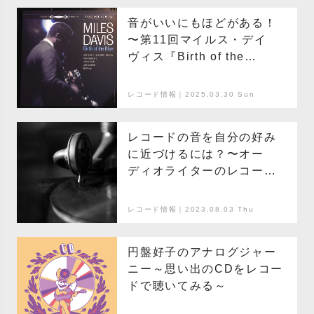
音がいいにもほどがある！
〜第11回マイルス・デイ
ヴィス『Birth of the
Blue』
レコード情報｜2025.03.30 Sun
レコードの音を自分の好み
に近づけるには？〜オー
ディオライターのレコード
講座〜
レコード情報｜2023.08.03 Thu
円盤好子のアナログジャー
ニー～思い出のCDをレコー
ドで聴いてみる～