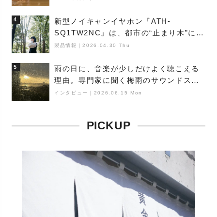
4
新型ノイキャンイヤホン『ATH-
SQ1TW2NC』は、都市の“止まり木”にな
り得るーシンガーソングライター浮
製品情報
｜
2026.04.30 Thu
（Buoy）
5
雨の日に、音楽が少しだけよく聴こえる
理由。専門家に聞く梅雨のサウンドス
ケープ
インタビュー
｜
2026.06.15 Mon
PICKUP