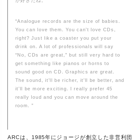
が好きだね。”
“Analogue records are the size of babies.
You can love them. You can’t love CDs,
right? Just like a coaster you put your
drink on. A lot of professionals will say
“No, CDs are great,” but still very hard to
get something like pianos or horns to
sound good on CD. Graphics are great.
The sound, it’ll be richer, it’ll be better, and
it’ll be more exciting. I really prefer 45
really loud and you can move around the
room. ”
ARCは、1985年にジョージが創立した非営利団