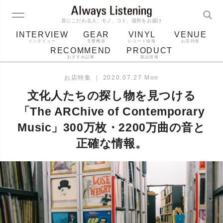
音にこだわる人、モノ、コト、場所をお届け
INTERVIEW
GEAR
VINYL
VENUE
インタビュー
音響機器
レコード情報
お店特集
RECOMMEND
PRODUCT
おすすめ記事
製品情報
レコード
プレーヤー
音質
スピーカー
お店特集
｜
2020.07.27 Mon
ジャケット
bluetooth
アルバム
文化人たちの探し物を見つける
レコード針
「The ARChive of Contemporary
Music」300万枚・2200万曲の音と
正確な情報。