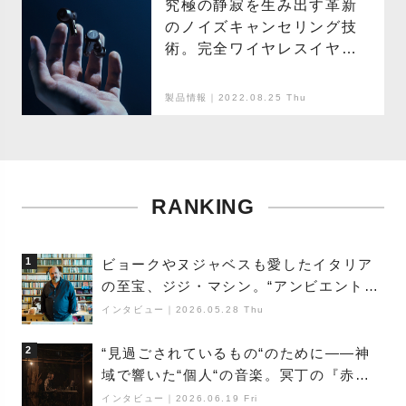
究極の静寂を生み出す革新
のノイズキャンセリング技
術。完全ワイヤレスイヤホ
ン、ATH-TWX9新登場。
製品情報｜2022.08.25 Thu
RANKING
1
ビョークやヌジャベスも愛したイタリア
の至宝、ジジ・マシン。“アンビエントの
巨匠”が明かす創作の原点と、「動き」に
インタビュー
｜
2026.05.28 Thu
満ちた最新作の背景
2
“見過ごされているもの“のために――神
域で響いた“個人“の音楽。冥丁の『赤城
夜神楽』をレポート
インタビュー
｜
2026.06.19 Fri