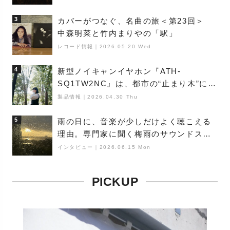
3
カバーがつなぐ、名曲の旅＜第23回＞
中森明菜と竹内まりやの「駅」
レコード情報
｜
2026.05.20 Wed
4
新型ノイキャンイヤホン『ATH-
SQ1TW2NC』は、都市の“止まり木”にな
り得るーシンガーソングライター浮
製品情報
｜
2026.04.30 Thu
（Buoy）
5
雨の日に、音楽が少しだけよく聴こえる
理由。専門家に聞く梅雨のサウンドス
ケープ
インタビュー
｜
2026.06.15 Mon
PICKUP