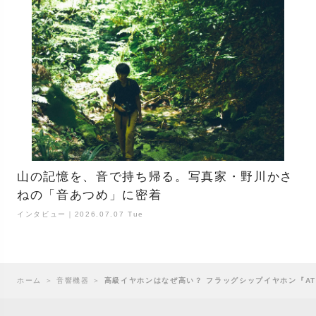
山の記憶を、音で持ち帰る。写真家・野川かさ
ねの「音あつめ」に密着
インタビュー｜2026.07.07 Tue
ホーム
＞
音響機器
＞
高級イヤホンはなぜ高い？ フラッグシップイヤホン『AT