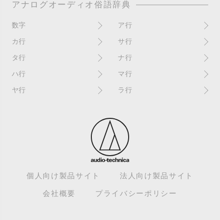
アナログオーディオ俗語辞典
数字
ア行
10インチ
RPM(33,45)
カ行
サ行
12インチシングル
アイソレーター
書き込み
サイン
タ行
ナ行
4チャンネル
赤盤
歌詞カード
サンプラー
ターンテーブル
アセテート盤
2枚使い
ハ行
マ行
歌詞記載ジャケット
CDJ
ダイカット
頭出し
New（レコードコンディショ
ガチャ盤
ハウリング
シールド盤
マスターテンポ
ン）
ヤ行
ラ行
ダイナフレックス
EPアダプター
カットアウト
剥がれ
重量盤
マスターボリューム
New（カバーコンディショ
ダブルジャケット
汚れ
EPレコード
ライナー / ライナーノーツ
ン）
カットイン
バックスピン
シュリンク / シュリンク付き
マスタリング
チャンネル
イコライザー / EQ
ラッカー盤
角折れ / 角潰れ
パテントスリーブ
シュリンク残存
マトリックス番号
チリノイズ
インシュレーター
リイシュー / 再発
壁（壁レコ）
バトルDJ
白盤
未開封
テープ
インナースリーブ
リミックス
紙ジャケ
バトルブレイクス
針圧
ミキサー
DJコントローラー
ウォーターダメージ
ループ
カラー盤
針飛び
スクラッチ
耳
Discogs（ディスコグス）
内袋
ループ溝/ロックド・グルーヴ/
ガリ
盤反り
スタビライザー
M / NM（レコードコンディ
ループ集
出音
EX（レコードコンディショ
ション）
カンパニースリーブ
パンチホール
スチレン盤
ン）
レーベルダメージ
個人向け製品サイト
法人向け製品サイト
テストプレス
M / NM（カバーコンディショ
CUE
B2B
ステッカー
EX（カバーコンディション）
ロータリーミキサー
ン）
デッドワックス
会社概要
プライバシーポリシー
キューバーン
ビートジャグリング
ステレオ
エサ箱
ロングミックス
モニター
特典付き
組み合わせ
ヒートダメージ
スピンドルマーク
SE
モニタリング
トランスフォーマー
グルーブガード/GG
ビートマッチング
スリップシート
SPレコード
モノラル