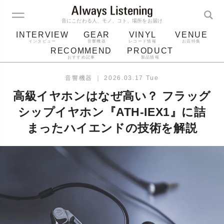
音にこだわる人、モノ、コト、場所をお届け
INTERVIEW
GEAR
VINYL
VENUE
インタビュー
音響機器
レコード情報
お店特集
RECOMMEND
PRODUCT
おすすめ記事
製品情報
レコード
プレーヤー
音質
スピーカー
音響機器
｜
2026.03.17 Tue
ジャケット
bluetooth
アルバム
高級イヤホンはなぜ高い？ フラッグ
レコード針
シップイヤホン『ATH-IEX1』に詰
まったハイエンドの技術を解説