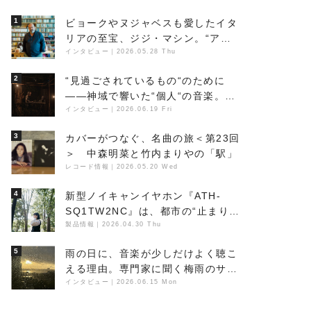
1
ビョークやヌジャベスも愛したイタ
リアの至宝、ジジ・マシン。“アン
ビエントの巨匠”が明かす創作の原
インタビュー
｜
2026.05.28 Thu
点と、「動き」に満ちた最新作の背
2
“見過ごされているもの“のために
景
――神域で響いた“個人“の音楽。冥
丁の『赤城 夜神楽』をレポート
インタビュー
｜
2026.06.19 Fri
3
カバーがつなぐ、名曲の旅＜第23回
＞ 中森明菜と竹内まりやの「駅」
レコード情報
｜
2026.05.20 Wed
4
新型ノイキャンイヤホン『ATH-
SQ1TW2NC』は、都市の“止まり
木”になり得るーシンガーソングラ
製品情報
｜
2026.04.30 Thu
イター浮（Buoy）
5
雨の日に、音楽が少しだけよく聴こ
える理由。専門家に聞く梅雨のサウ
ンドスケープ
インタビュー
｜
2026.06.15 Mon