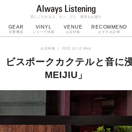
音にこだわる人、モノ、コト、場所をお届け
GEAR
VINYL
VENUE
RECOMMEND
音響機器
レコード情報
お店特集
おすすめ記事
スピーカー
ジャケット
bluetooth
アルバム
お店特集
｜
2022.10.12 Wed
ッジ
マイク
ターンテーブル
Audio-Technica
】ビスポークカクテルと音に浸
MEIJIU」