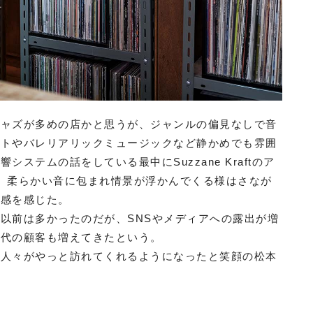
ジャズが多めの店かと思うが、ジャンルの偏見なしで音
ントやバレリアリックミュージックなど静かめでも雰囲
ステムの話をしている最中にSuzzane Kraftのア
くれたが、柔らかい音に包まれ情景が浮かんでくる様はさなが
り感を感じた。
以前は多かったのだが、SNSやメディアへの露出が増
世代の顧客も増えてきたという。
る人々がやっと訪れてくれるようになったと笑顔の松本