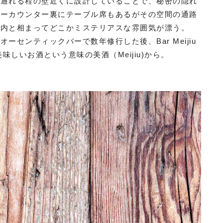
が通れる程の壁近くに設計していることで、秘密の隠れ
バーカウンター裏にテーブル席もあるがその空間の通路
店内と相まってどこかミステリアスな雰囲気が漂う。
センティックバーで数年修行した後、Bar Meijiu
味しいお酒という意味の美酒（Meijiu)から。