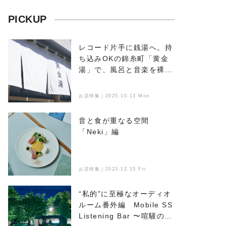
PICKUP
レコード片手に銭湯へ。持
ち込みOKの錦糸町「黄金
湯」で、風呂と音楽を裸で
浴びる
お店特集｜2025.10.13 Mon
音と食が重なる空間
「Neki」編
お店特集｜2023.12.15 Fri
“私的”に至極なオーディオ
ルーム番外編 Mobile SS
Listening Bar 〜喧騒のな