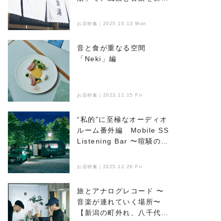
浴びる
お店特集｜2025.10.13 Mon
音と食が重なる空間
「Neki」編
お店特集｜2023.12.15 Fri
“私的”に至極なオーディオ
ルーム番外編 Mobile SS
Listening Bar 〜喧騒のな
かで音楽とお酒を楽しめ
る、新たなオアシス〜
お店特集｜2025.12.26 Fri
旅とアナログレコード 〜
音楽が連れていく場所〜
【新潟の町外れ、八千代マ