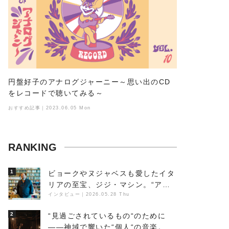
円盤好子のアナログジャーニー～思い出のCD
をレコードで聴いてみる～
おすすめ記事｜2023.06.05 Mon
RANKING
1
ビョークやヌジャベスも愛したイタ
リアの至宝、ジジ・マシン。“アン
ビエントの巨匠”が明かす創作の原
インタビュー
｜
2026.05.28 Thu
点と、「動き」に満ちた最新作の背
2
“見過ごされているもの“のために
景
――神域で響いた“個人“の音楽。冥