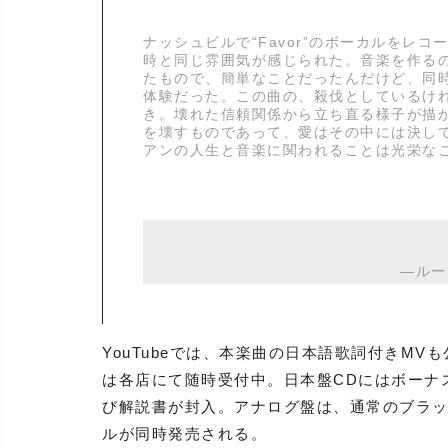
ナッシュビルで“Favor”のボーカルをレ
時と同じ雰囲気が感じられた。音楽を作る
たもので、簡単なことだったんだけど、同
体験だった。この曲の、殺伐としているけ
き。壊れた信頼関係から立ち直る様子が描
を壊すものであって、愛はその中には決し
アンの人生と音楽に関われることは光栄な
―ルー
YouTubeでは、本楽曲の日本語歌詞付きMVも公開
は各店にて随時受付中。日本盤CDにはボーナス・
び解説書が封入。アナログ盤は、通常のブラ
ルが同時発売される。