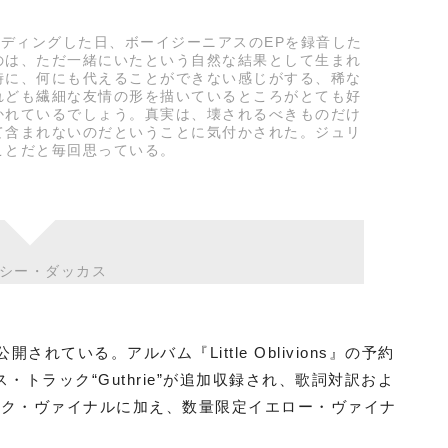
コーディングした日、ボーイジーニアスのEPを録音した
のは、ただ一緒にいたという自然な結果として生まれ
時に、何にも代えることができない感じがする、稀な
れども繊細な友情の形を描いているところがとても好
かれているでしょう。真実は、壊されるべきものだけ
て含まれないのだということに気付かされた。ジュリ
ことだと毎回思っている。
シー・ダッカス
されている。アルバム『Little Oblivions』の予約
トラック“Guthrie”が追加収録され、歌詞対訳およ
ック・ヴァイナルに加え、数量限定イエロー・ヴァイナ