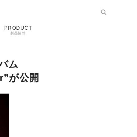
PRODUCT
製品情報
レコード針
ヘッドホン
アンプ
アナログ
バム
vor”が公開