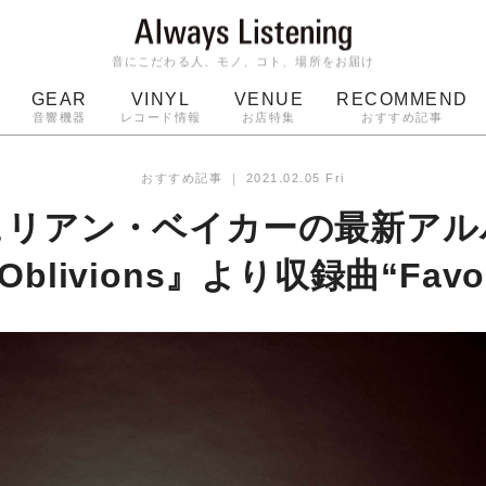
音にこだわる人、モノ、コト、場所をお届け
GEAR
VINYL
VENUE
RECOMMEND
音響機器
レコード情報
お店特集
おすすめ記事
スピーカー
ジャケット
bluetooth
アルバム
おすすめ記事
｜
2021.02.05 Fri
ッジ
マイク
ターンテーブル
Audio-Technica
ュリアン・ベイカーの最新アル
e Oblivions』より収録曲“Fa