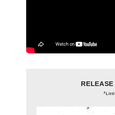
RELEASE
『Litt