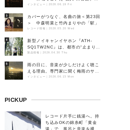
丁の『赤城 夜神楽』をレポート
インタビュー
｜
2026.06.19 Fri
3
カバーがつなぐ、名曲の旅＜第23回
＞ 中森明菜と竹内まりやの「駅」
レコード情報
｜
2026.05.20 Wed
4
新型ノイキャンイヤホン『ATH-
SQ1TW2NC』は、都市の“止まり
木”になり得るーシンガーソングラ
製品情報
｜
2026.04.30 Thu
イター浮（Buoy）
5
雨の日に、音楽が少しだけよく聴こ
える理由。専門家に聞く梅雨のサウ
ンドスケープ
インタビュー
｜
2026.06.15 Mon
PICKUP
レコード片手に銭湯へ。持
ち込みOKの錦糸町「黄金
湯」で、風呂と音楽を裸で