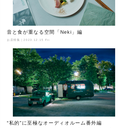
音と食が重なる空間「Neki」編
お店特集｜2023.12.15 Fri
“私的”に至極なオーディオルーム番外編