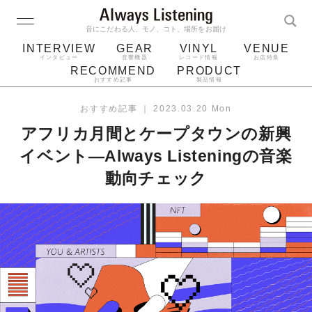
音にこだわる人、モノ、コト、場所をお届け
INTERVIEW
GEAR
VINYL
VENUE
インタビュー
音響機器
レコード情報
お店特集
RECOMMEND
PRODUCT
おすすめ記事
製品情報
レコード
プレーヤー
音質
スピーカー
おすすめ記事
｜
2023.03.20 Mon
ジャケット
bluetooth
アルバム
アフリカ月間とケープタウンの新興
レコード針
イベント—Always Listeningの音楽
動向チェック