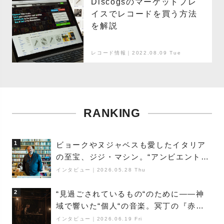
Discogsのマーケットプレ
イスでレコードを買う方法
を解説
レコード情報｜2022.08.09 Tue
RANKING
1
ビョークやヌジャベスも愛したイタリア
の至宝、ジジ・マシン。“アンビエントの
巨匠”が明かす創作の原点と、「動き」に
インタビュー
｜
2026.05.28 Thu
満ちた最新作の背景
2
“見過ごされているもの“のために――神
域で響いた“個人“の音楽。冥丁の『赤城
夜神楽』をレポート
インタビュー
｜
2026.06.19 Fri