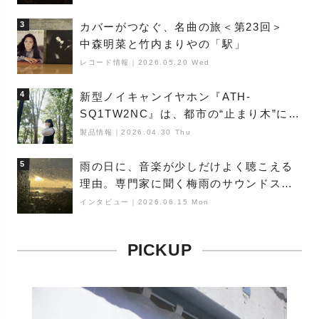
3
カバーがつなぐ、名曲の旅＜第23回＞
中森明菜と竹内まりやの「駅」
レコード情報
｜
2026.05.20 Wed
4
新型ノイキャンイヤホン『ATH-
SQ1TW2NC』は、都市の“止まり木”にな
り得るーシンガーソングライター浮
製品情報
｜
2026.04.30 Thu
（Buoy）
5
雨の日に、音楽が少しだけよく聴こえる
理由。専門家に聞く梅雨のサウンドス
ケープ
インタビュー
｜
2026.06.15 Mon
PICKUP