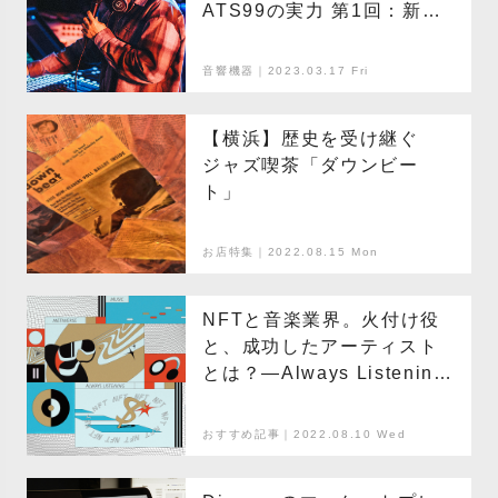
ATS99の実力 第1回：新井
音響／新井健太（サウンド
エンジニア）
音響機器｜2023.03.17 Fri
【横浜】歴史を受け継ぐ
ジャズ喫茶「ダウンビー
ト」
お店特集｜2022.08.15 Mon
NFTと音楽業界。火付け役
と、成功したアーティスト
とは？—Always Listening
の音楽動向チェック
おすすめ記事｜2022.08.10 Wed