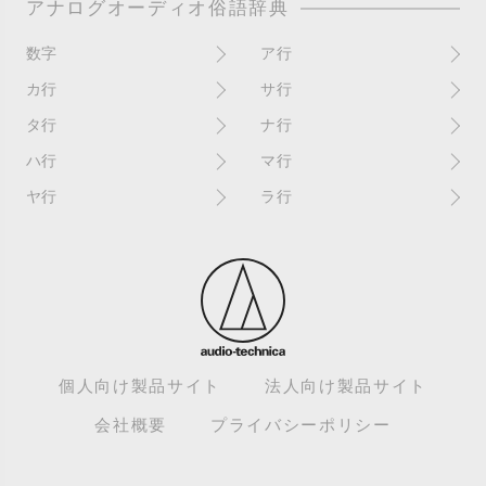
アナログオーディオ俗語辞典
数字
ア行
10インチ
RPM(33,45)
カ行
サ行
12インチシングル
アイソレーター
書き込み
サイン
タ行
ナ行
4チャンネル
赤盤
歌詞カード
サンプラー
ターンテーブル
アセテート盤
2枚使い
ハ行
マ行
歌詞記載ジャケット
CDJ
ダイカット
頭出し
New（レコードコンディショ
ガチャ盤
ハウリング
シールド盤
マスターテンポ
ン）
ヤ行
ラ行
ダイナフレックス
EPアダプター
カットアウト
剥がれ
重量盤
マスターボリューム
New（カバーコンディショ
ダブルジャケット
汚れ
EPレコード
ライナー / ライナーノーツ
ン）
カットイン
バックスピン
シュリンク / シュリンク付き
マスタリング
チャンネル
イコライザー / EQ
ラッカー盤
角折れ / 角潰れ
パテントスリーブ
シュリンク残存
マトリックス番号
チリノイズ
インシュレーター
リイシュー / 再発
壁（壁レコ）
バトルDJ
白盤
未開封
テープ
インナースリーブ
リミックス
紙ジャケ
バトルブレイクス
針圧
ミキサー
DJコントローラー
ウォーターダメージ
ループ
カラー盤
針飛び
スクラッチ
耳
Discogs（ディスコグス）
内袋
ループ溝/ロックド・グルーヴ/
ガリ
盤反り
スタビライザー
M / NM（レコードコンディ
ループ集
出音
EX（レコードコンディショ
ション）
カンパニースリーブ
パンチホール
スチレン盤
ン）
レーベルダメージ
個人向け製品サイト
法人向け製品サイト
テストプレス
M / NM（カバーコンディショ
CUE
B2B
ステッカー
EX（カバーコンディション）
ロータリーミキサー
ン）
デッドワックス
会社概要
プライバシーポリシー
キューバーン
ビートジャグリング
ステレオ
エサ箱
ロングミックス
モニター
特典付き
組み合わせ
ヒートダメージ
スピンドルマーク
SE
モニタリング
トランスフォーマー
グルーブガード/GG
ビートマッチング
スリップシート
SPレコード
モノラル