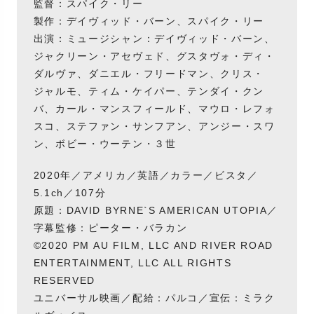
監督：スパイク・リー
製作：デイヴィッド・バーン、スパイク・リー
出演：ミュージシャン：デイヴィッド・バーン、
ジャクリーン・アセヴェド、グスタヴォ・ディ・
ダルヴァ、ダニエル・フリードマン、クリス・
ジャルモ、ティム・ケイパー、テンダイ・クン
バ、カール・マンスフィールド、マウロ・レフォ
スコ、ステファン・サンフアン、アンジー・スワ
ン、ボビー・ウーテン・３世
2020年／アメリカ／英語／カラー／ビスタ／
5.1ch／107分
原題：DAVID BYRNE`S AMERICAN UTOPIA／
字幕監修：ピーター・バラカン
©2020 PM AU FILM, LLC AND RIVER ROAD
ENTERTAINMENT, LLC ALL RIGHTS
RESERVED
ユニバーサル映画／配給：パルコ／宣伝：ミラク