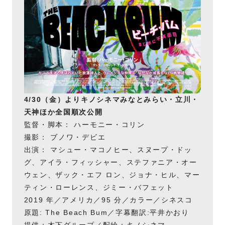
4/30（金）よりキノシネマみなとみらい・立川・
天神ほか全国順次公開
監督・脚本： ハーモニー・コリン
撮影： ブノワ・デビエ
出演： マシュー・マコノヒー、スヌープ・ドッ
グ、アイラ・フィッシャー、ステファニア・オー
ウェン、ザック・エフ ロン、ジョナ・ヒル、マー
ティン・ローレンス、ジミー・バフェット
2019 年／アメリカ／95 分／カラー／シネスコ
原題: The Beach Bum／字幕翻訳:平井かおり