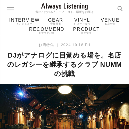
音にこだわる人、モノ、コト、場所をお届け
INTERVIEW
GEAR
VINYL
VENUE
インタビュー
音響機器
レコード情報
お店特集
RECOMMEND
PRODUCT
おすすめ記事
製品情報
レコード
プレーヤー
音質
スピーカー
お店特集
｜
2024.10.18 Fri
ジャケット
bluetooth
アルバム
DJがアナログに目覚める場を。名店
レコード針
のレガシーを継承するクラブ NUMM
の挑戦