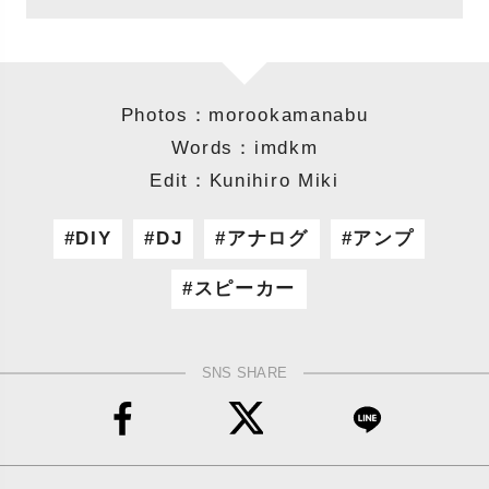
Photos：morookamanabu
Words：imdkm
Edit：Kunihiro Miki
DIY
DJ
アナログ
アンプ
スピーカー
SNS SHARE