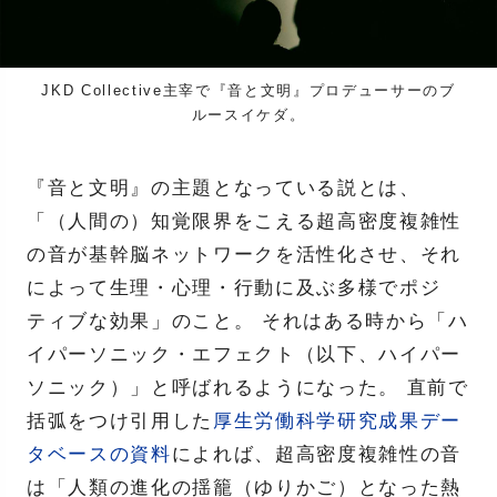
JKD Collective主宰で『音と文明』プロデューサーのブ
ルースイケダ。
『音と文明』の主題となっている説とは、
「（人間の）知覚限界をこえる超高密度複雑性
の音が基幹脳ネットワークを活性化させ、それ
によって生理・心理・行動に及ぶ多様でポジ
ティブな効果」のこと。 それはある時から「ハ
イパーソニック・エフェクト（以下、ハイパー
ソニック）」と呼ばれるようになった。 直前で
括弧をつけ引用した
厚生労働科学研究成果デー
タベースの資料
によれば、超高密度複雑性の音
は「人類の進化の揺籠（ゆりかご）となった熱