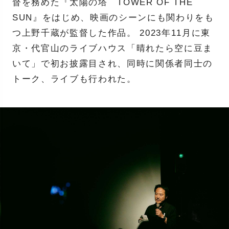
督を務めた『太陽の塔 TOWER OF THE
SUN』をはじめ、映画のシーンにも関わりをも
つ上野千蔵が監督した作品。 2023年11月に東
京・代官山のライブハウス「晴れたら空に豆ま
いて」で初お披露目され、同時に関係者同士の
トーク、ライブも行われた。