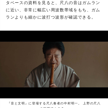
タベースの資料を見ると、尺八の音はガムラン
に近い、非常に幅広い周波数帯域をもち、ガム
ランよりも細かに波打つ波形が確認できる。
『音と文明』に登場する尺八奏者の中村明一。 上野の尺八