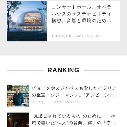
コンサートホール、オペラ
ハウスのサステナビリティ
構想。音響と環境のための
デザインとは？
おすすめ記事｜2021.09.10 Fri
RANKING
1
ビョークやヌジャベスも愛したイタリア
の至宝、ジジ・マシン。“アンビエントの
巨匠”が明かす創作の原点と、「動き」に
インタビュー
｜
2026.05.28 Thu
満ちた最新作の背景
2
“見過ごされているもの“のために――神
域で響いた“個人“の音楽。冥丁の『赤城