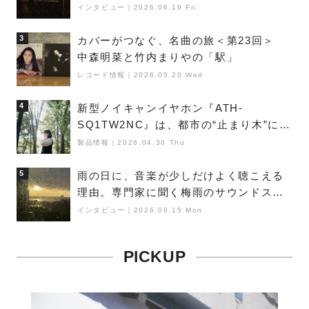
夜神楽』をレポート
インタビュー
｜
2026.06.19 Fri
3
カバーがつなぐ、名曲の旅＜第23回＞
中森明菜と竹内まりやの「駅」
レコード情報
｜
2026.05.20 Wed
4
新型ノイキャンイヤホン『ATH-
SQ1TW2NC』は、都市の“止まり木”にな
り得るーシンガーソングライター浮
製品情報
｜
2026.04.30 Thu
（Buoy）
5
雨の日に、音楽が少しだけよく聴こえる
理由。専門家に聞く梅雨のサウンドス
ケープ
インタビュー
｜
2026.06.15 Mon
PICKUP