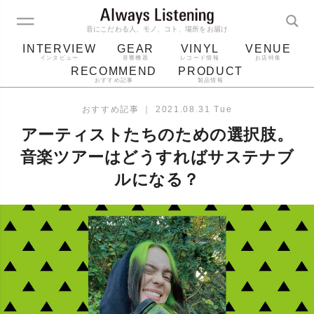
音にこだわる人、モノ、コト、場所をお届け
INTERVIEW
GEAR
VINYL
VENUE
インタビュー
音響機器
レコード情報
お店特集
RECOMMEND
PRODUCT
おすすめ記事
製品情報
レコード
プレーヤー
音質
スピーカー
おすすめ記事
｜
2021.08.31 Tue
ジャケット
bluetooth
アルバム
アーティストたちのための選択肢。
レコード針
音楽ツアーはどうすればサステナブ
ルになる？