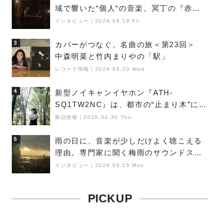
域で響いた“個人“の音楽。冥丁の『赤城
夜神楽』をレポート
インタビュー
｜
2026.06.19 Fri
3
カバーがつなぐ、名曲の旅＜第23回＞
中森明菜と竹内まりやの「駅」
レコード情報
｜
2026.05.20 Wed
4
新型ノイキャンイヤホン『ATH-
SQ1TW2NC』は、都市の“止まり木”にな
り得るーシンガーソングライター浮
製品情報
｜
2026.04.30 Thu
（Buoy）
5
雨の日に、音楽が少しだけよく聴こえる
理由。専門家に聞く梅雨のサウンドス
ケープ
インタビュー
｜
2026.06.15 Mon
PICKUP