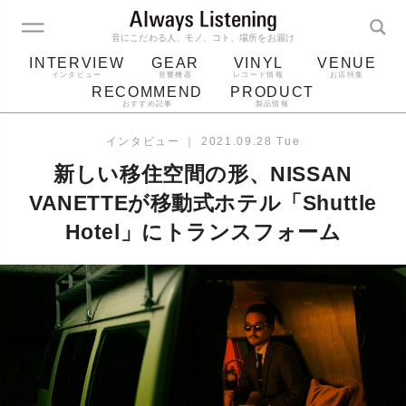
音にこだわる人、モノ、コト、場所をお届け
INTERVIEW
GEAR
VINYL
VENUE
インタビュー
音響機器
レコード情報
お店特集
RECOMMEND
PRODUCT
おすすめ記事
製品情報
レコード
プレーヤー
音質
スピーカー
インタビュー
｜
2021.09.28 Tue
ジャケット
bluetooth
アルバム
新しい移住空間の形、NISSAN
レコード針
VANETTEが移動式ホテル「Shuttle
Hotel」にトランスフォーム