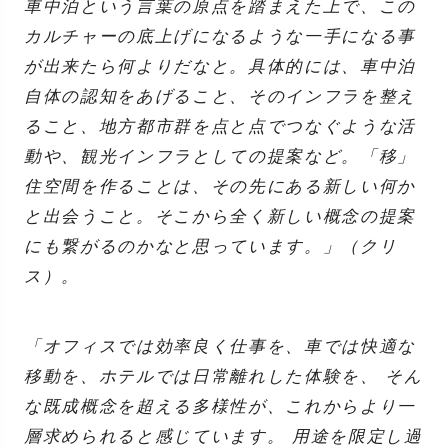
車中泊という言葉の原点を踏まえた上で、この
カルチャーの底上げになるような一手になる事
が出来たら何よりだなと。具体的には、車中泊
自体の認知をあげること、そのインフラを整え
ること、地方都市群を点と点でつなぐような活
動や、観光インフラとしての提案など。「移」
住空間を作ることは、その先にある新しい何か
と出会うこと。そこから全く新しい概念の提案
にも繋がるのかなと思っています。」（クリ
ス）。
「オフィスでは効率良く仕事を、車では快適な
移動を、ホテルでは日常離れした体験を、 そん
な既成概念を超える多様性が、これからより一
層求められると感じています。 用途を限定し過