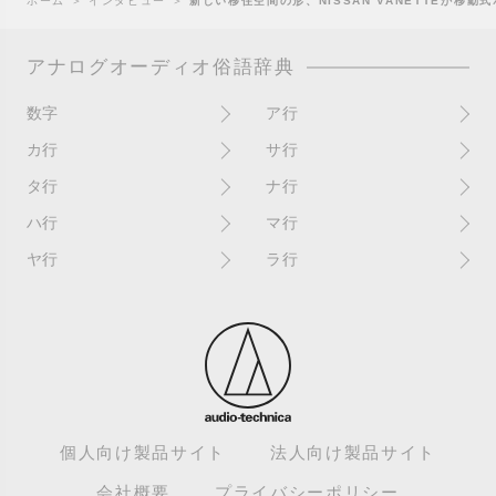
ホーム
＞
インタビュー
＞
新しい移住空間の形、NISSAN VANETTEが移動式ホ
アナログオーディオ俗語辞典
数字
ア行
10インチ
RPM(33,45)
カ行
サ行
12インチシングル
アイソレーター
書き込み
サイン
タ行
ナ行
4チャンネル
赤盤
歌詞カード
サンプラー
ターンテーブル
アセテート盤
2枚使い
ハ行
マ行
歌詞記載ジャケット
CDJ
ダイカット
頭出し
New（レコードコンディショ
ガチャ盤
ハウリング
シールド盤
マスターテンポ
ン）
ヤ行
ラ行
ダイナフレックス
EPアダプター
カットアウト
剥がれ
重量盤
マスターボリューム
New（カバーコンディショ
ダブルジャケット
汚れ
EPレコード
ライナー / ライナーノーツ
ン）
カットイン
バックスピン
シュリンク / シュリンク付き
マスタリング
チャンネル
イコライザー / EQ
ラッカー盤
角折れ / 角潰れ
パテントスリーブ
シュリンク残存
マトリックス番号
チリノイズ
インシュレーター
リイシュー / 再発
壁（壁レコ）
バトルDJ
白盤
未開封
テープ
インナースリーブ
リミックス
紙ジャケ
バトルブレイクス
針圧
ミキサー
DJコントローラー
ウォーターダメージ
ループ
カラー盤
針飛び
スクラッチ
耳
Discogs（ディスコグス）
内袋
ループ溝/ロックド・グルーヴ/
ガリ
盤反り
スタビライザー
M / NM（レコードコンディ
ループ集
出音
EX（レコードコンディショ
ション）
カンパニースリーブ
パンチホール
スチレン盤
ン）
レーベルダメージ
個人向け製品サイト
法人向け製品サイト
テストプレス
M / NM（カバーコンディショ
CUE
B2B
ステッカー
EX（カバーコンディション）
ロータリーミキサー
ン）
デッドワックス
会社概要
プライバシーポリシー