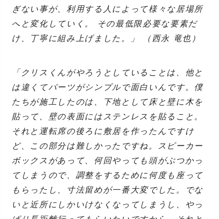
ぎない事が、利用する人によって様々な居場所
へと変化していく。 その最低限必要な要素だ
け、丁寧に組み上げました。」 （西永 竜也）
「クリスくんがやろうとしていることは、他と
は違くてパーツがシンプルで面白いんです。僕
たちが施工したのは、下地として床と壁に木を
貼って、壁の表面にはステンレスを貼ること。
それと運転席の後ろに敷居を作ったんですけ
ど、この部分は難しかったですね。スピーカー
ボックスがあって、何回やっても頭がぶつかっ
てしまうので、調整をするために何度も座って
もらったし、寸法留めが一番大変でした。でな
いと近所にしかいけなくなってしまうし、やっ