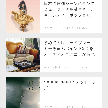
日本の歌謡シーンにダンス
ミュージックを融合させ、
今、シティ・ポップとして
再評価される杏里。たどり
着いたプロデュースの本質
インタビュー｜2021.10.11 Mon
とは
初めてのレコードプレー
ヤーを選ぶポイント3つを
オーディオテクニカが解説
レコード情報｜2021.10.05 Tue
Shuttle Hotel：デッドニン
グ
インタビュー｜2021.09.28 Tue