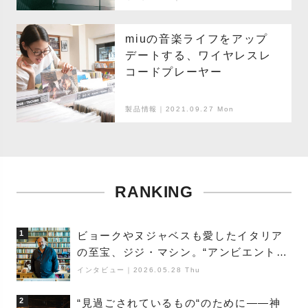
miuの音楽ライフをアップ
デートする、ワイヤレスレ
コードプレーヤー
製品情報｜2021.09.27 Mon
RANKING
1
ビョークやヌジャベスも愛したイタリア
の至宝、ジジ・マシン。“アンビエントの
巨匠”が明かす創作の原点と、「動き」に
インタビュー
｜
2026.05.28 Thu
満ちた最新作の背景
2
“見過ごされているもの“のために――神