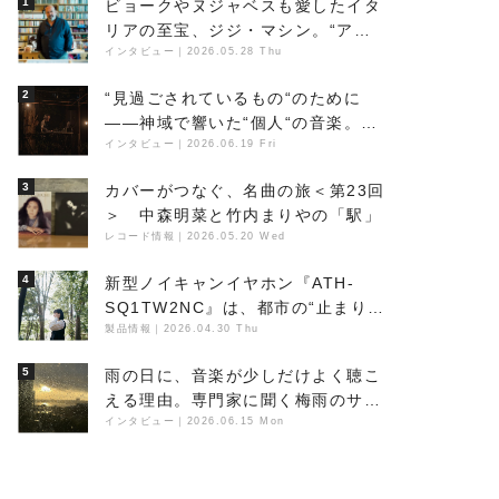
1
ビョークやヌジャベスも愛したイタ
リアの至宝、ジジ・マシン。“アン
ビエントの巨匠”が明かす創作の原
インタビュー
｜
2026.05.28 Thu
点と、「動き」に満ちた最新作の背
2
“見過ごされているもの“のために
景
――神域で響いた“個人“の音楽。冥
丁の『赤城 夜神楽』をレポート
インタビュー
｜
2026.06.19 Fri
3
カバーがつなぐ、名曲の旅＜第23回
＞ 中森明菜と竹内まりやの「駅」
レコード情報
｜
2026.05.20 Wed
4
新型ノイキャンイヤホン『ATH-
SQ1TW2NC』は、都市の“止まり
木”になり得るーシンガーソングラ
製品情報
｜
2026.04.30 Thu
イター浮（Buoy）
5
雨の日に、音楽が少しだけよく聴こ
える理由。専門家に聞く梅雨のサウ
ンドスケープ
インタビュー
｜
2026.06.15 Mon