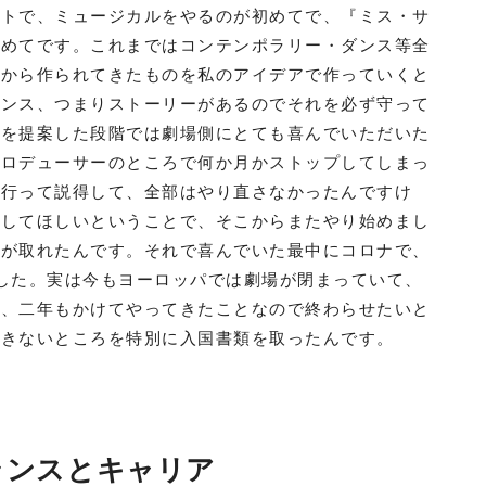
クトで、ミュージカルをやるのが初めてで、『ミス・サ
初めてです。これまではコンテンポラリー・ダンス等全
昔から作られてきたものを私のアイデアで作っていくと
センス、つまりストーリーがあるのでそれを必ず守って
ンを提案した段階では劇場側にとても喜んでいただいた
プロデューサーのところで何か月かストップしてしまっ
に行って説得して、全部はやり直さなかったんですけ
をしてほしいということで、そこからまたやり始めまし
スが取れたんです。それで喜んでいた最中にコロナで、
した。実は今もヨーロッパでは劇場が閉まっていて、
ど、二年もかけてやってきたことなので終わらせたいと
できないところを特別に入国書類を取ったんです。
ランスとキャリア