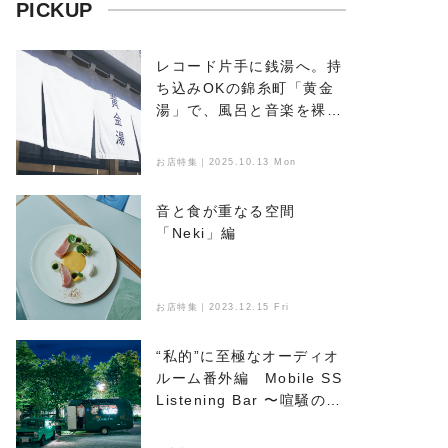
PICKUP
レコード片手に銭湯へ。持
ち込みOKの錦糸町「黄金
湯」で、風呂と音楽を裸で
浴びる
お店特集｜2025.10.13 Mon
音と食が重なる空間
「Neki」編
お店特集｜2023.12.15 Fri
“私的”に至極なオーディオ
ルーム番外編 Mobile SS
Listening Bar 〜喧騒のな
かで音楽とお酒を楽しめ
る、新たなオアシス〜