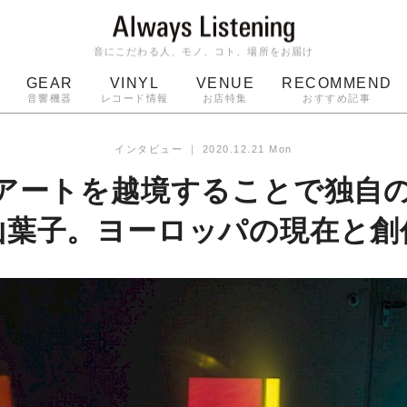
音にこだわる人、モノ、コト、場所をお届け
GEAR
VINYL
VENUE
RECOMMEND
音響機器
レコード情報
お店特集
おすすめ記事
スピーカー
ジャケット
bluetooth
アルバム
インタビュー
｜
2020.12.21 Mon
ッジ
マイク
ターンテーブル
Audio-Technica
アートを越境することで独自
山葉子。ヨーロッパの現在と創