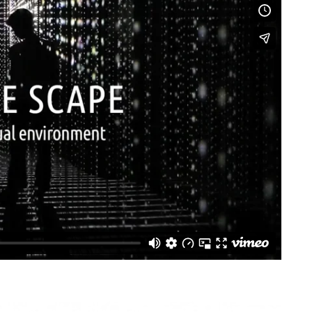
imeo
.