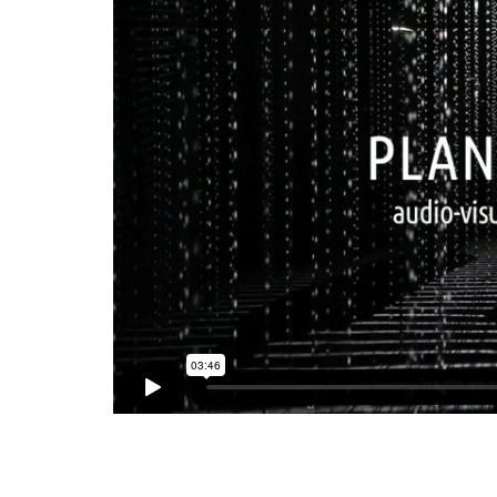
Plane Scape 2015
from
Yoko Seyama
on
V