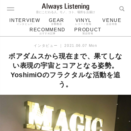
音にこだわる人、モノ、コト、場所をお届け
INTERVIEW
GEAR
VINYL
VENUE
インタビュー
音響機器
レコード情報
お店特集
RECOMMEND
PRODUCT
おすすめ記事
製品情報
レコード
プレーヤー
音質
スピーカー
インタビュー
｜
2021.06.07 Mon
ジャケット
bluetooth
アルバム
ボアダムスから現在まで、果てしな
レコード針
い表現の宇宙とコアとなる姿勢。
YoshimiOのフラクタルな活動を追
う。