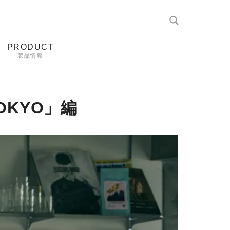
PRODUCT
製品情報
レコード針
ヘッドホン
アンプ
アナログ
OKYO」編