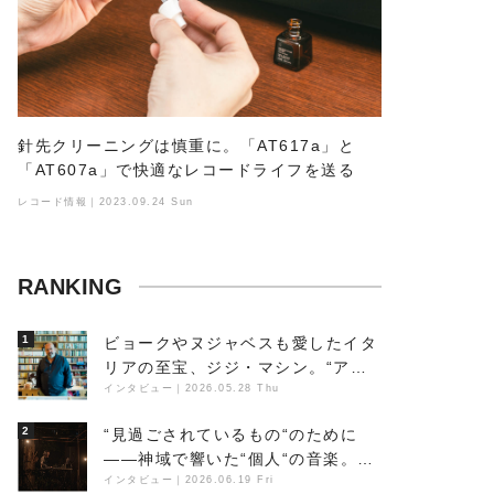
針先クリーニングは慎重に。「AT617a」と
「AT607a」で快適なレコードライフを送る
レコード情報｜2023.09.24 Sun
RANKING
1
ビョークやヌジャベスも愛したイタ
リアの至宝、ジジ・マシン。“アン
ビエントの巨匠”が明かす創作の原
インタビュー
｜
2026.05.28 Thu
点と、「動き」に満ちた最新作の背
2
“見過ごされているもの“のために
景
――神域で響いた“個人“の音楽。冥
丁の『赤城 夜神楽』をレポート
インタビュー
｜
2026.06.19 Fri