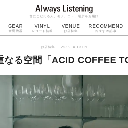
音にこだわる人、モノ、コト、場所をお届け
GEAR
VINYL
VENUE
RECOMMEND
音響機器
レコード情報
お店特集
おすすめ記事
スピーカー
ジャケット
bluetooth
アルバム
お店特集
｜
2025.10.10 Fri
ッジ
マイク
ターンテーブル
Audio-Technica
なる空間「ACID COFFEE T