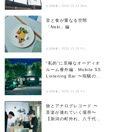
お店特集｜2025.10.13 Mon
音と食が重なる空間
「Neki」編
お店特集｜2023.12.15 Fri
“私的”に至極なオーディオ
ルーム番外編 Mobile SS
Listening Bar 〜喧騒のな
かで音楽とお酒を楽しめ
る、新たなオアシス〜
お店特集｜2025.12.26 Fri
旅とアナログレコード 〜
音楽が連れていく場所〜
【新潟の町外れ、八千代マ
ンション】編