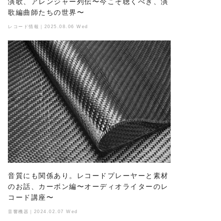
演歌、アレンジャー列伝〜今こそ聴くべき、演
歌編曲師たちの世界〜
レコード情報｜2025.08.06 Wed
音質にも関係あり。レコードプレーヤーと素材
のお話、カーボン編〜オーディオライターのレ
コード講座〜
音響機器｜2024.02.07 Wed