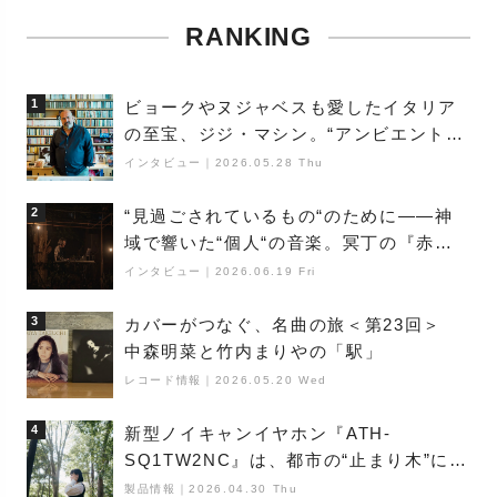
RANKING
1
ビョークやヌジャベスも愛したイタリア
の至宝、ジジ・マシン。“アンビエントの
巨匠”が明かす創作の原点と、「動き」に
インタビュー
｜
2026.05.28 Thu
満ちた最新作の背景
2
“見過ごされているもの“のために――神
域で響いた“個人“の音楽。冥丁の『赤城
夜神楽』をレポート
インタビュー
｜
2026.06.19 Fri
3
カバーがつなぐ、名曲の旅＜第23回＞
中森明菜と竹内まりやの「駅」
レコード情報
｜
2026.05.20 Wed
4
新型ノイキャンイヤホン『ATH-
SQ1TW2NC』は、都市の“止まり木”にな
り得るーシンガーソングライター浮
製品情報
｜
2026.04.30 Thu