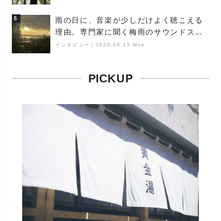
（Buoy）
5
雨の日に、音楽が少しだけよく聴こえる
理由。専門家に聞く梅雨のサウンドス
ケープ
インタビュー
｜
2026.06.15 Mon
PICKUP