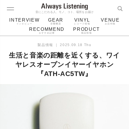
音にこだわる人、モノ、コト、場所をお届け
INTERVIEW
GEAR
VINYL
VENUE
インタビュー
音響機器
レコード情報
お店特集
RECOMMEND
PRODUCT
おすすめ記事
製品情報
レコード
プレーヤー
音質
スピーカー
製品情報
｜
2025.09.18 Thu
ジャケット
bluetooth
アルバム
生活と音楽の距離を近くする、ワイ
レコード針
ヤレスオープンイヤーイヤホン
『ATH-AC5TW』