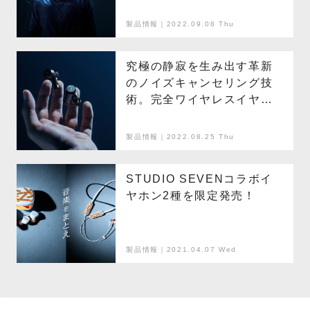
体験できる3つのプレミア
ム。
製品情報｜2022.09.08 Thu
究極の静寂を生み出す革新
のノイズキャンセリング技
術。完全ワイヤレスイヤホ
ン、ATH-TWX9新登場。
製品情報｜2022.08.25 Thu
STUDIO SEVENコラボイ
ヤホン2種を限定発売！
製品情報｜2021.04.07 Wed