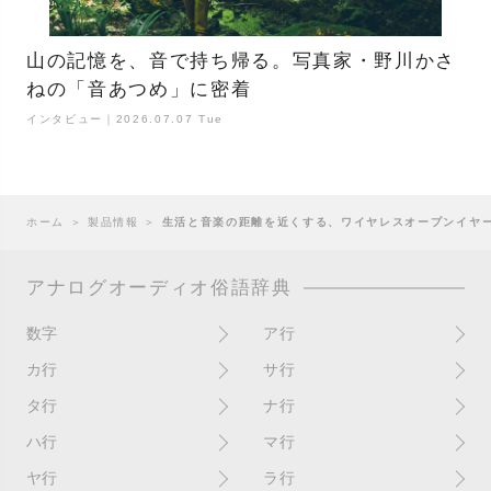
山の記憶を、音で持ち帰る。写真家・野川かさ
ねの「音あつめ」に密着
インタビュー｜2026.07.07 Tue
ホーム
＞
製品情報
＞
生活と音楽の距離を近くする、ワイヤレスオープンイヤーイ
アナログオーディオ俗語辞典
数字
ア行
10インチ
RPM(33,45)
カ行
サ行
12インチシングル
アイソレーター
書き込み
サイン
タ行
ナ行
4チャンネル
赤盤
歌詞カード
サンプラー
ターンテーブル
アセテート盤
2枚使い
ハ行
マ行
歌詞記載ジャケット
CDJ
ダイカット
頭出し
New（レコードコンディショ
ガチャ盤
ハウリング
シールド盤
マスターテンポ
ン）
ヤ行
ラ行
ダイナフレックス
EPアダプター