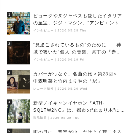
1
ビョークやヌジャベスも愛したイタリア
の至宝、ジジ・マシン。“アンビエントの
巨匠”が明かす創作の原点と、「動き」に
インタビュー
｜
2026.05.28 Thu
満ちた最新作の背景
2
“見過ごされているもの“のために――神
域で響いた“個人“の音楽。冥丁の『赤城
夜神楽』をレポート
インタビュー
｜
2026.06.19 Fri
3
カバーがつなぐ、名曲の旅＜第23回＞
中森明菜と竹内まりやの「駅」
レコード情報
｜
2026.05.20 Wed
4
新型ノイキャンイヤホン『ATH-
SQ1TW2NC』は、都市の“止まり木”にな
り得るーシンガーソングライター浮
製品情報
｜
2026.04.30 Thu
（Buoy）
5
雨の日に、音楽が少しだけよく聴こえる