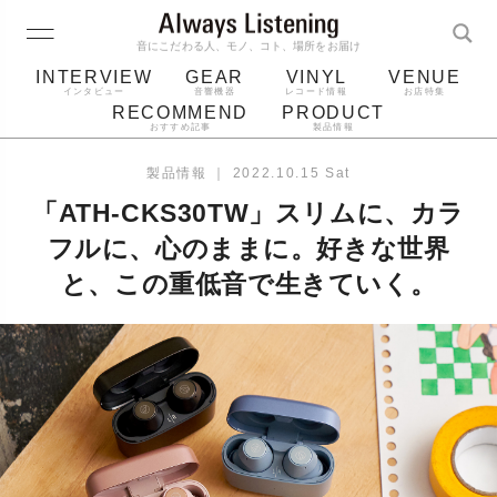
音にこだわる人、モノ、コト、場所をお届け
INTERVIEW
GEAR
VINYL
VENUE
インタビュー
音響機器
レコード情報
お店特集
RECOMMEND
PRODUCT
おすすめ記事
製品情報
レコード
プレーヤー
音質
スピーカー
製品情報
｜
2022.10.15 Sat
ジャケット
bluetooth
アルバム
「ATH-CKS30TW」スリムに、カラ
レコード針
フルに、⼼のままに。好きな世界
と、この重低⾳で⽣きていく。