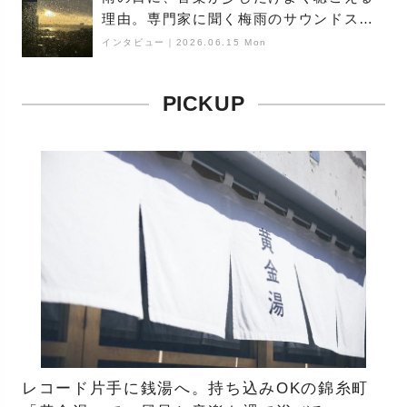
理由。専門家に聞く梅雨のサウンドス
ケープ
インタビュー
｜
2026.06.15 Mon
PICKUP
レコード片手に銭湯へ。持ち込みOKの錦糸町