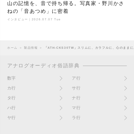
山の記憶を、音で持ち帰る。写真家・野川かさ
ねの「音あつめ」に密着
インタビュー｜2026.07.07 Tue
ホーム
＞
製品情報
＞
「ATH-CKS30TW」スリムに、カラフルに、⼼のま
アナログオーディオ俗語辞典
数字
ア行
10インチ
RPM(33,45)
カ行
サ行
12インチシングル
アイソレーター
書き込み
サイン
タ行
ナ行
4チャンネル
赤盤
歌詞カード
サンプラー
ターンテーブル
アセテート盤
2枚使い
ハ行
マ行
歌詞記載ジャケット
CDJ
ダイカット
頭出し
New（レコードコンディショ
ガチャ盤
ハウリング
シールド盤
マスターテンポ
ン）
ヤ行
ラ行
ダイナフレックス
EPアダプター
カットアウト
剥がれ
重量盤
マスターボリューム
New（カバーコンディショ
ダブルジャケット
汚れ
EPレコード
ライナー / ライナーノーツ
ン）
カットイン
バックスピン
シュリンク / シュリンク付き
マスタリング
チャンネル
イコライザー / EQ
ラッカー盤