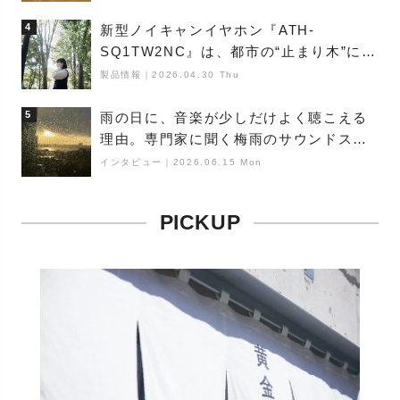
4
新型ノイキャンイヤホン『ATH-
SQ1TW2NC』は、都市の“止まり木”にな
り得るーシンガーソングライター浮
製品情報
｜
2026.04.30 Thu
（Buoy）
5
雨の日に、音楽が少しだけよく聴こえる
理由。専門家に聞く梅雨のサウンドス
ケープ
インタビュー
｜
2026.06.15 Mon
PICKUP