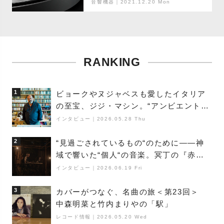
音響機器｜2021.12.20 Mon
RANKING
1
ビョークやヌジャベスも愛したイタリア
の至宝、ジジ・マシン。“アンビエントの
巨匠”が明かす創作の原点と、「動き」に
インタビュー
｜
2026.05.28 Thu
満ちた最新作の背景
2
“見過ごされているもの“のために――神
域で響いた“個人“の音楽。冥丁の『赤城
夜神楽』をレポート
インタビュー
｜
2026.06.19 Fri
3
カバーがつなぐ、名曲の旅＜第23回＞
中森明菜と竹内まりやの「駅」
レコード情報
｜
2026.05.20 Wed