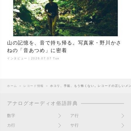
山の記憶を、音で持ち帰る。写真家・野川かさ
ねの「音あつめ」に密着
インタビュー｜2026.07.07 Tue
ホーム
＞
レコード情報
＞
ホコリ、手垢、もう怖くない。レコードの正しいメ
アナログオーディオ俗語辞典
数字
ア行
10インチ
RPM(33,45)
カ行
サ行
12インチシングル
アイソレーター