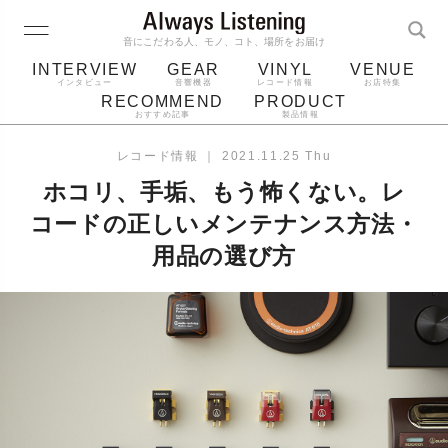
音にこだわる人、モノ、コト、場所をお届け
INTERVIEW
GEAR
VINYL
VENUE
インタビュー
音響機器
レコード情報
お店特集
RECOMMEND
PRODUCT
おすすめ記事
製品情報
レコード
プレーヤー
音質
スピーカー
レコード情報
｜
2021.11.25 Thu
ジャケット
bluetooth
アルバム
ホコリ、手垢、もう怖くない。レ
レコード針
コードの正しいメンテナンス方法・
用品の選び方