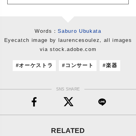
Words：
Saburo Ubukata
Eyecatch image by laurencesoulez, all images
via stock.adobe.com
オーケストラ
コンサート
楽器
SNS SHARE
RELATED