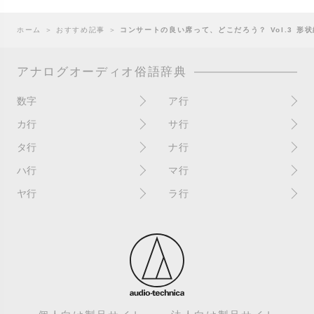
ホーム
＞
おすすめ記事
＞
コンサートの良い席って、どこだろう？ Vol.3 形
アナログオーディオ俗語辞典
数字
ア行
10インチ
RPM(33,45)
カ行
サ行
12インチシングル
アイソレーター
書き込み
サイン
タ行
ナ行
4チャンネル
赤盤
歌詞カード
サンプラー
ターンテーブル
アセテート盤
2枚使い
ハ行
マ行
歌詞記載ジャケット
CDJ
ダイカット
頭出し
New（レコードコンディショ
ガチャ盤
ハウリング
シールド盤
マスターテンポ
ン）
ヤ行
ラ行
ダイナフレックス
EPアダプター
カットアウト
剥がれ
重量盤
マスターボリューム
New（カバーコンディショ
ダブルジャケット
汚れ
EPレコード
ライナー / ライナーノーツ
ン）
カットイン
バックスピン
シュリンク / シュリンク付き
マスタリング
チャンネル
イコライザー / EQ
ラッカー盤
角折れ / 角潰れ
パテントスリーブ
シュリンク残存
マトリックス番号
チリノイズ
インシュレーター
リイシュー / 再発
壁（壁レコ）
バトルDJ
白盤
未開封
テープ
インナースリーブ
リミックス
紙ジャケ
バトルブレイクス
針圧
ミキサー
DJコントローラー
ウォーターダメージ
ループ
カラー盤
針飛び
スクラッチ
耳
Discogs（ディスコグス）
内袋
ループ溝/ロックド・グルーヴ/
ガリ
盤反り
スタビライザー
M / NM（レコードコンディ
ループ集
出音
EX（レコードコンディショ
ション）
カンパニースリーブ
パンチホール
スチレン盤
ン）
レーベルダメージ