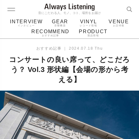
音にこだわる人、モノ、コト、場所をお届け
INTERVIEW
GEAR
VINYL
VENUE
インタビュー
音響機器
レコード情報
お店特集
RECOMMEND
PRODUCT
おすすめ記事
製品情報
レコード
プレーヤー
音質
スピーカー
おすすめ記事
｜
2024.07.18 Thu
ジャケット
bluetooth
アルバム
コンサートの良い席って、どこだろ
レコード針
う？ Vol.3 形状編【会場の形から考
える】