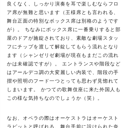
良くなく、しっかり演奏を耳で楽しむならフロ
ア席が無難と思います（王様席とも言われる、
舞台正面の特別なボックス席は別格のようです
が）。 ちなみにボックス席に一番乗りすると部
屋のドアが施錠されており、素敵な劇場スタッ
フにチップを渡して解錠してもらう流れとなり
ます（シャンゼリゼ劇場が現在もまだこの流れ
かは未確認ですが）。 エントランスや階段など
はアールデコ調の大変麗しい内装で、階段の手
摺や照明のフード一つとっても思わず見惚れて
しまいます。 かつての歌舞伎座に来た外国人も
この様な気持ちなのでしょうか（笑）。
なお、オペラの際はオーケストラはオーケスト
ラピットと呼ばれる、舞台手前に設けられた奈