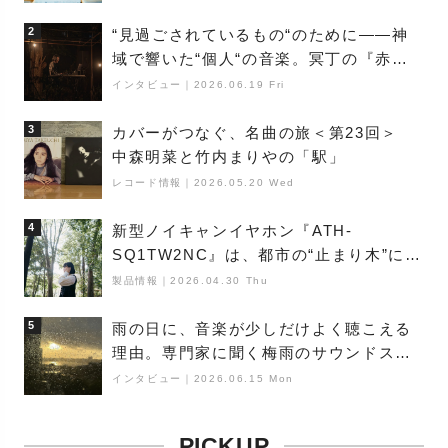
満ちた最新作の背景
2
“見過ごされているもの“のために――神
域で響いた“個人“の音楽。冥丁の『赤城
夜神楽』をレポート
インタビュー
｜
2026.06.19 Fri
3
カバーがつなぐ、名曲の旅＜第23回＞
中森明菜と竹内まりやの「駅」
レコード情報
｜
2026.05.20 Wed
4
新型ノイキャンイヤホン『ATH-
SQ1TW2NC』は、都市の“止まり木”にな
り得るーシンガーソングライター浮
製品情報
｜
2026.04.30 Thu
（Buoy）
5
雨の日に、音楽が少しだけよく聴こえる
理由。専門家に聞く梅雨のサウンドス
ケープ
インタビュー
｜
2026.06.15 Mon
PICKUP