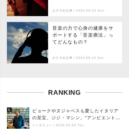
おすすめ記事｜2024.06.23 Sun
音楽の力で心身の健康をサ
ポートする「音楽療法」っ
てどんなもの？
おすすめ記事｜2024.06.22 Sat
RANKING
1
ビョークやヌジャベスも愛したイタリア
の至宝、ジジ・マシン。“アンビエントの
巨匠”が明かす創作の原点と、「動き」に
インタビュー
｜
2026.05.28 Thu