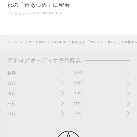
ねの「音あつめ」に密着
インタビュー｜2026.07.07 Tue
ホーム
＞
レコード情報
＞
Credit5 〜あの人が「クレジット買い」した5枚の
アナログオーディオ俗語辞典
数字
ア行
10インチ
RPM(33,45)
カ行
サ行
12インチシングル
アイソレーター
書き込み
サイン
タ行
ナ行
4チャンネル
赤盤
歌詞カード
サンプラー
ターンテーブル
アセテート盤
2枚使い
ハ行
マ行
歌詞記載ジャケット
CDJ
ダイカット
頭出し
New（レコードコンディショ
ガチャ盤
ハウリング
シールド盤
マスターテンポ
ン）
ヤ行
ラ行
ダイナフレックス
EPアダプター
カットアウト
剥がれ
重量盤
マスターボリューム
New（カバーコンディショ
ダブルジャケット
汚れ
EPレコード
ライナー / ライナーノーツ
ン）
カットイン
バックスピン
シュリンク / シュリンク付き
マスタリング
チャンネル
イコライザー / EQ
ラッカー盤
角折れ / 角潰れ
パテントスリーブ
シュリンク残存
マトリックス番号
チリノイズ
インシュレーター
リイシュー / 再発