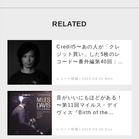
RELATED
Credit5〜あの人が「クレ
ジット買い」した5枚のレ
コード〜番外編第40回：田
中フミヤ
レコード情報｜2025.09.01 Mon
音がいいにもほどがある！
〜第11回マイルス・デイ
ヴィス『Birth of the
Blue』
レコード情報｜2025.03.30 Sun