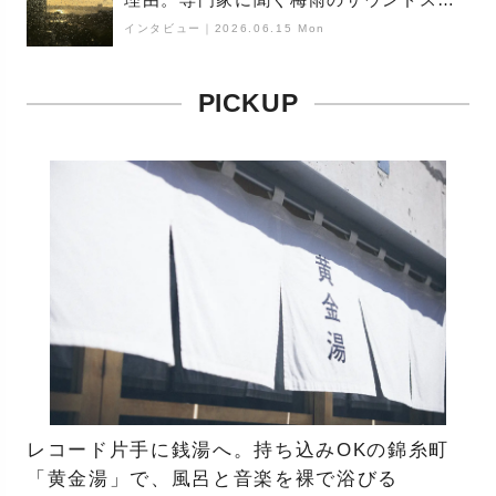
ケープ
インタビュー
｜
2026.06.15 Mon
PICKUP
レコード片手に銭湯へ。持ち込みOKの錦糸町
「黄金湯」で、風呂と音楽を裸で浴びる