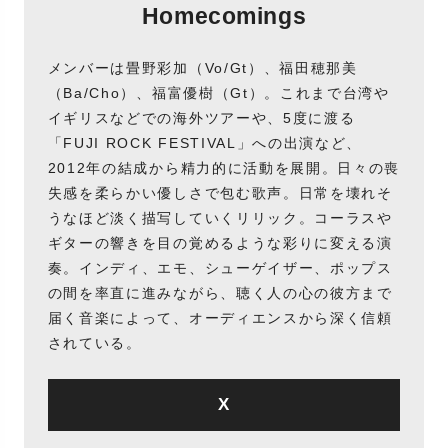
Homecomings
メンバーは畳野彩加（Vo/Gt）、福田穂那美
（Ba/Cho）、福富優樹（Gt）。これまで台湾や
イギリスなどでの海外ツアーや、5度に渡る
「FUJI ROCK FESTIVAL」への出演など、
2012年の結成から精力的に活動を展開。日々の喪
失感を柔らかい優しさで包む歌声。日常を壊れそ
うなほど淡く描写していくリリック。コーラスや
ギターの響きを目の覚めるような彩りに変える演
奏。インディ、エモ、シューゲイザー、ポップス
の間を率直に進みながら、聴く人の心の彼方まで
届く音楽によって、オーディエンスから深く信頼
されている。
X