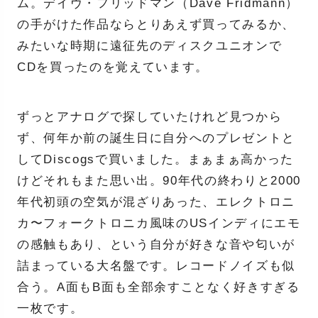
ム。デイヴ・フリッドマン（Dave Fridmann）
の手がけた作品ならとりあえず買ってみるか、
みたいな時期に遠征先のディスクユニオンで
CDを買ったのを覚えています。
ずっとアナログで探していたけれど見つから
ず、何年か前の誕生日に自分へのプレゼントと
してDiscogsで買いました。まぁまぁ高かった
けどそれもまた思い出。90年代の終わりと2000
年代初頭の空気が混ざりあった、エレクトロニ
カ〜フォークトロニカ風味のUSインディにエモ
の感触もあり、という自分が好きな音や匂いが
詰まっている大名盤です。レコードノイズも似
合う。A面もB面も全部余すことなく好きすぎる
一枚です。