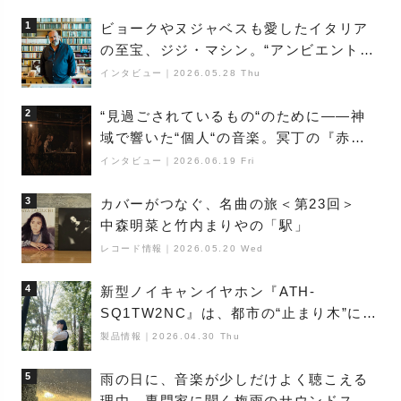
1
ビョークやヌジャベスも愛したイタリア
の至宝、ジジ・マシン。“アンビエントの
巨匠”が明かす創作の原点と、「動き」に
インタビュー
｜
2026.05.28 Thu
満ちた最新作の背景
2
“見過ごされているもの“のために――神
域で響いた“個人“の音楽。冥丁の『赤城
夜神楽』をレポート
インタビュー
｜
2026.06.19 Fri
3
カバーがつなぐ、名曲の旅＜第23回＞
中森明菜と竹内まりやの「駅」
レコード情報
｜
2026.05.20 Wed
4
新型ノイキャンイヤホン『ATH-
SQ1TW2NC』は、都市の“止まり木”にな
り得るーシンガーソングライター浮
製品情報
｜
2026.04.30 Thu
（Buoy）
5
雨の日に、音楽が少しだけよく聴こえる
理由。専門家に聞く梅雨のサウンドス