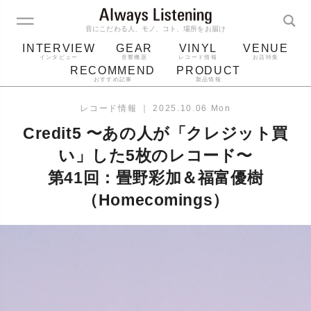
音にこだわる人、モノ、コト、場所をお届け
INTERVIEW
GEAR
VINYL
VENUE
インタビュー
音響機器
レコード情報
お店特集
RECOMMEND
PRODUCT
おすすめ記事
製品情報
レコード
プレーヤー
音質
スピーカー
レコード情報
｜
2025.10.06 Mon
ジャケット
bluetooth
アルバム
Credit5 〜あの人が「クレジット買
レコード針
い」した5枚のレコード〜
第41回：畳野彩加＆福富優樹
（Homecomings）