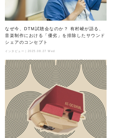
なぜ今、DTM試聴会なのか？ 有村崚が語る、
音楽制作における「優劣」を排除したサウンド
シェアのコンセプト
インタビュー｜2025.08.27 Wed