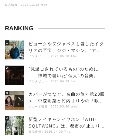
製品情報｜2023.12.18 Mon
RANKING
1
ビョークやヌジャベスも愛したイタ
リアの至宝、ジジ・マシン。“アン
ビエントの巨匠”が明かす創作の原
インタビュー
｜
2026.05.28 Thu
点と、「動き」に満ちた最新作の背
2
“見過ごされているもの“のために
景
――神域で響いた“個人“の音楽。冥
丁の『赤城 夜神楽』をレポート
インタビュー
｜
2026.06.19 Fri
3
カバーがつなぐ、名曲の旅＜第23回
＞ 中森明菜と竹内まりやの「駅」
レコード情報
｜
2026.05.20 Wed
4
新型ノイキャンイヤホン『ATH-
SQ1TW2NC』は、都市の“止まり
木”になり得るーシンガーソングラ
製品情報
｜
2026.04.30 Thu