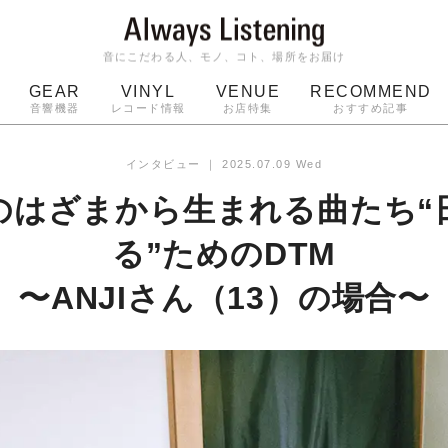
音にこだわる人、モノ、コト、場所をお届け
GEAR
VINYL
VENUE
RECOMMEND
音響機器
レコード情報
お店特集
おすすめ記事
スピーカー
ジャケット
bluetooth
アルバム
インタビュー
｜
2025.07.09 Wed
ッジ
マイク
ターンテーブル
Audio-Technica
のはざまから生まれる曲たち“
る”ためのDTM
〜ANJIさん（13）の場合〜