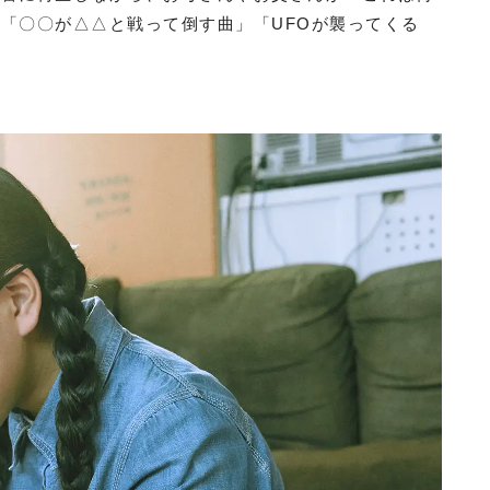
「〇〇が△△と戦って倒す曲」「UFOが襲ってくる