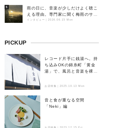
イター浮（Buoy）
5
雨の日に、音楽が少しだけよく聴こ
える理由。専門家に聞く梅雨のサウ
ンドスケープ
インタビュー
｜
2026.06.15 Mon
PICKUP
レコード片手に銭湯へ。持
ち込みOKの錦糸町「黄金
湯」で、風呂と音楽を裸で
浴びる
お店特集｜2025.10.13 Mon
音と食が重なる空間
「Neki」編
お店特集｜2023.12.15 Fri