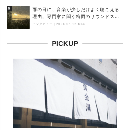
（Buoy）
5
雨の日に、音楽が少しだけよく聴こえる
理由。専門家に聞く梅雨のサウンドス
ケープ
インタビュー
｜
2026.06.15 Mon
PICKUP