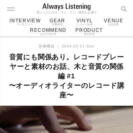
音にこだわる人、モノ、コト、場所をお届け
INTERVIEW
GEAR
VINYL
VENUE
インタビュー
音響機器
レコード情報
お店特集
RECOMMEND
PRODUCT
おすすめ記事
製品情報
レコード
プレーヤー
音質
スピーカー
音響機器
｜
2024.02.11 Sun
ジャケット
bluetooth
アルバム
音質にも関係あり。レコードプレー
レコード針
ヤーと素材のお話、木と音質の関係
編 #1
〜オーディオライターのレコード講
座〜