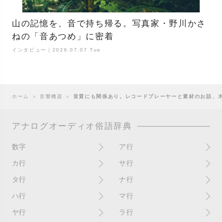
山の記憶を、音で持ち帰る。写真家・野川かさ
ねの「音あつめ」に密着
インタビュー｜2026.07.07 Tue
ホーム
＞
音響機器
＞
音質にも関係あり。レコードプレーヤーと素材のお話、木
アナログオーディオ俗語辞典
数字
ア行
10インチ
RPM(33,45)
カ行
サ行
12インチシングル
アイソレーター
書き込み
サイン
タ行
ナ行
4チャンネル
赤盤
歌詞カード
サンプラー
ターンテーブル
アセテート盤
2枚使い
ハ行
マ行
歌詞記載ジャケット
CDJ
ダイカット
頭出し
New（レコードコンディショ
ガチャ盤
ハウリング
シールド盤
マスターテンポ
ン）
ヤ行
ラ行
ダイナフレックス
EPアダプター
カットアウト
剥がれ
重量盤
マスターボリューム
New（カバーコンディショ