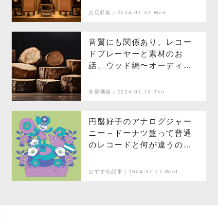
お店特集｜2024.01.31 Wed
音質にも関係あり。レコー
ドプレーヤーと素材のお
話、ウッド編〜オーディオ
ライターのレコード講座〜
音響機器｜2024.01.18 Thu
円盤好子のアナログジャー
ニー～ドーナツ盤って普通
のレコードと何が違うの？
～
おすすめ記事｜2024.01.17 Wed