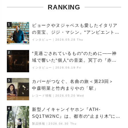
RANKING
1
ビョークやヌジャベスも愛したイタリア
の至宝、ジジ・マシン。“アンビエントの
巨匠”が明かす創作の原点と、「動き」に
インタビュー
｜
2026.05.28 Thu
満ちた最新作の背景
2
“見過ごされているもの“のために――神
域で響いた“個人“の音楽。冥丁の『赤城
夜神楽』をレポート
インタビュー
｜
2026.06.19 Fri
3
カバーがつなぐ、名曲の旅＜第23回＞
中森明菜と竹内まりやの「駅」
レコード情報
｜
2026.05.20 Wed
4
新型ノイキャンイヤホン『ATH-
SQ1TW2NC』は、都市の“止まり木”にな
り得るーシンガーソングライター浮
製品情報
｜
2026.04.30 Thu