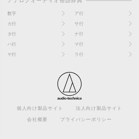
アナログオーディオ俗語辞典
数字
ア行
10インチ
RPM(33,45)
カ行
サ行
12インチシングル
アイソレーター
書き込み
サイン
タ行
ナ行
4チャンネル
赤盤
歌詞カード
サンプラー
ターンテーブル
アセテート盤
2枚使い
ハ行
マ行
歌詞記載ジャケット
CDJ
ダイカット
頭出し
New（レコードコンディショ
ガチャ盤
ハウリング
シールド盤
マスターテンポ
ン）
ヤ行
ラ行
ダイナフレックス
EPアダプター
カットアウト
剥がれ
重量盤
マスターボリューム
New（カバーコンディショ
ダブルジャケット
汚れ
EPレコード
ライナー / ライナーノーツ
ン）
カットイン
バックスピン
シュリンク / シュリンク付き
マスタリング
チャンネル
イコライザー / EQ
ラッカー盤
角折れ / 角潰れ
パテントスリーブ
シュリンク残存
マトリックス番号
チリノイズ
インシュレーター
リイシュー / 再発
壁（壁レコ）
バトルDJ
白盤
未開封
テープ
インナースリーブ
リミックス
紙ジャケ
バトルブレイクス
針圧
ミキサー
DJコントローラー
ウォーターダメージ
ループ
カラー盤
針飛び
スクラッチ
耳
Discogs（ディスコグス）
内袋
ループ溝/ロックド・グルーヴ/
ガリ
盤反り
スタビライザー
M / NM（レコードコンディ
ループ集
出音
EX（レコードコンディショ
ション）
カンパニースリーブ
パンチホール
スチレン盤
ン）
レーベルダメージ
個人向け製品サイト
法人向け製品サイト
テストプレス
M / NM（カバーコンディショ
CUE
B2B
ステッカー
EX（カバーコンディション）
ロータリーミキサー
ン）
デッドワックス
会社概要
プライバシーポリシー
キューバーン
ビートジャグリング
ステレオ
エサ箱
ロングミックス
モニター
特典付き
組み合わせ
ヒートダメージ
スピンドルマーク
SE
モニタリング
トランスフォーマー
グルーブガード/GG
ビートマッチング
スリップシート
SPレコード
モノラル
トリックプレイ