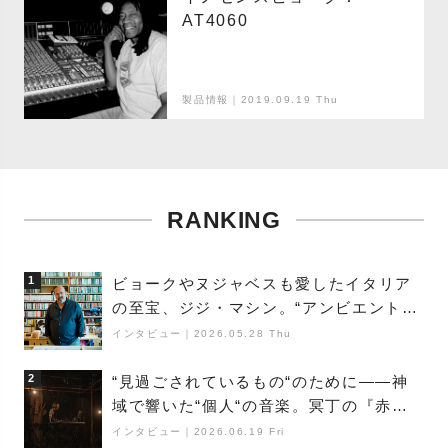
AT4060
製品情報｜2019.09.19 Thu
RANKING
1
ビョークやヌジャベスも愛したイタリア
の至宝、ジジ・マシン。“アンビエントの
巨匠”が明かす創作の原点と、「動き」に
インタビュー
｜
2026.05.28 Thu
満ちた最新作の背景
2
“見過ごされているもの“のために――神
域で響いた“個人“の音楽。冥丁の『赤城
夜神楽』をレポート
インタビュー
｜
2026.06.19 Fri