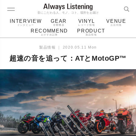
音にこだわる人、モノ、コト、場所をお届け
INTERVIEW
GEAR
VINYL
VENUE
インタビュー
音響機器
レコード情報
お店特集
RECOMMEND
PRODUCT
おすすめ記事
製品情報
レコード
プレーヤー
音質
スピーカー
製品情報
｜
2020.05.11 Mon
ジャケット
bluetooth
アルバム
超速の音を追って：ATとMotoGP™
レコード針