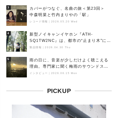
3
カバーがつなぐ、名曲の旅＜第23回＞
中森明菜と竹内まりやの「駅」
レコード情報
｜
2026.05.20 Wed
4
新型ノイキャンイヤホン『ATH-
SQ1TW2NC』は、都市の“止まり木”にな
り得るーシンガーソングライター浮
製品情報
｜
2026.04.30 Thu
（Buoy）
5
雨の日に、音楽が少しだけよく聴こえる
理由。専門家に聞く梅雨のサウンドス
ケープ
インタビュー
｜
2026.06.15 Mon
PICKUP