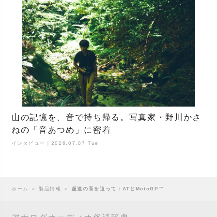
山の記憶を、音で持ち帰る。写真家・野川かさ
ねの「音あつめ」に密着
インタビュー｜2026.07.07 Tue
ホーム
＞
製品情報
＞
超速の音を追って：ATとMotoGP™