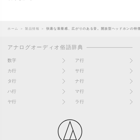
ホーム
＞
製品情報
＞
快適な装着感、広がりのある音。開放型ヘッドホンの特
アナログオーディオ俗語辞典
数字
ア行
10インチ
RPM(33,45)
カ行
サ行
12インチシングル
アイソレーター
書き込み
サイン
タ行
ナ行
4チャンネル
赤盤
歌詞カード
サンプラー
ターンテーブル
アセテート盤
2枚使い
ハ行
マ行
歌詞記載ジャケット
CDJ
ダイカット
頭出し
New（レコードコンディショ
ガチャ盤
ハウリング
シールド盤
マスターテンポ
ン）
ヤ行
ラ行
ダイナフレックス
EPアダプター
カットアウト
剥がれ
重量盤
マスターボリューム
New（カバーコンディショ
ダブルジャケット
汚れ
EPレコード
ライナー / ライナーノーツ
ン）
カットイン
バックスピン
シュリンク / シュリンク付き
マスタリング
チャンネル
イコライザー / EQ
ラッカー盤
角折れ / 角潰れ
パテントスリーブ
シュリンク残存
マトリックス番号
チリノイズ
インシュレーター
リイシュー / 再発
壁（壁レコ）
バトルDJ
白盤
未開封
テープ
インナースリーブ
リミックス
紙ジャケ
バトルブレイクス
針圧
ミキサー
DJコントローラー
ウォーターダメージ
ループ