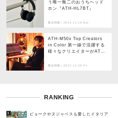
う唯一無二のおうちヘッド
ホン『ATH-HL7BT』
製品情報｜2024.11.16 Sat
ATH-M50x Top Creators
in Color 第一線で活躍する
様々なクリエイターがATH-
M50xの特色×音色を紹介。
製品情報｜2022.12.09 Fri
RANKING
1
ビョークやヌジャベスも愛したイタリア