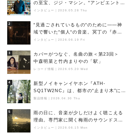
の至宝、ジジ・マシン。“アンビエントの
巨匠”が明かす創作の原点と、「動き」に
インタビュー
｜
2026.05.28 Thu
満ちた最新作の背景
2
“見過ごされているもの“のために――神
域で響いた“個人“の音楽。冥丁の『赤城
夜神楽』をレポート
インタビュー
｜
2026.06.19 Fri
3
カバーがつなぐ、名曲の旅＜第23回＞
中森明菜と竹内まりやの「駅」
レコード情報
｜
2026.05.20 Wed
4
新型ノイキャンイヤホン『ATH-
SQ1TW2NC』は、都市の“止まり木”にな
り得るーシンガーソングライター浮
製品情報
｜
2026.04.30 Thu
（Buoy）
5
雨の日に、音楽が少しだけよく聴こえる
理由。専門家に聞く梅雨のサウンドス
ケープ
インタビュー
｜
2026.06.15 Mon