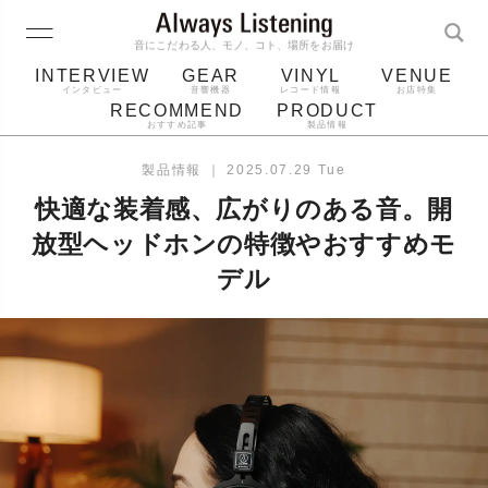
音にこだわる人、モノ、コト、場所をお届け
INTERVIEW
GEAR
VINYL
VENUE
インタビュー
音響機器
レコード情報
お店特集
RECOMMEND
PRODUCT
おすすめ記事
製品情報
レコード
プレーヤー
音質
スピーカー
製品情報
｜
2025.07.29 Tue
ジャケット
bluetooth
アルバム
快適な装着感、広がりのある音。開
レコード針
放型ヘッドホンの特徴やおすすめモ
デル