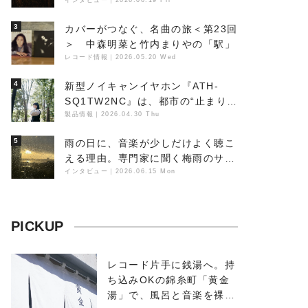
丁の『赤城 夜神楽』をレポート
インタビュー
｜
2026.06.19 Fri
3
カバーがつなぐ、名曲の旅＜第23回
＞ 中森明菜と竹内まりやの「駅」
レコード情報
｜
2026.05.20 Wed
4
新型ノイキャンイヤホン『ATH-
SQ1TW2NC』は、都市の“止まり
木”になり得るーシンガーソングラ
製品情報
｜
2026.04.30 Thu
イター浮（Buoy）
5
雨の日に、音楽が少しだけよく聴こ
える理由。専門家に聞く梅雨のサウ
ンドスケープ
インタビュー
｜
2026.06.15 Mon
PICKUP
レコード片手に銭湯へ。持
ち込みOKの錦糸町「黄金
湯」で、風呂と音楽を裸で