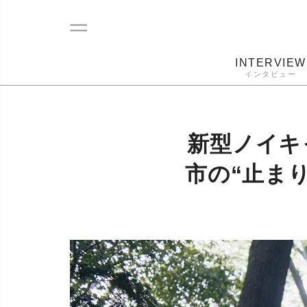
INTERVIEW
インタビュー
レコード
プレーヤー
音質
カートリ
新型ノイキャ
市の“止ま