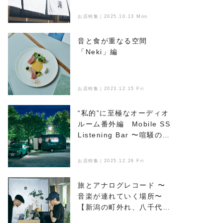
浴びる
お店特集｜2025.10.13 Mon
音と食が重なる空間
「Neki」編
お店特集｜2023.12.15 Fri
“私的”に至極なオーディオ
ルーム番外編 Mobile SS
Listening Bar 〜喧騒のな
かで音楽とお酒を楽しめ
る、新たなオアシス〜
お店特集｜2025.12.26 Fri
旅とアナログレコード 〜
音楽が連れていく場所〜
【新潟の町外れ、八千代マ
ンション】編