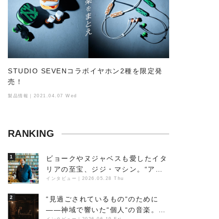
STUDIO SEVENコラボイヤホン2種を限定発
売！
製品情報｜2021.04.07 Wed
RANKING
1
ビョークやヌジャベスも愛したイタ
リアの至宝、ジジ・マシン。“アン
ビエントの巨匠”が明かす創作の原
インタビュー
｜
2026.05.28 Thu
点と、「動き」に満ちた最新作の背
2
“見過ごされているもの“のために
景
――神域で響いた“個人“の音楽。冥