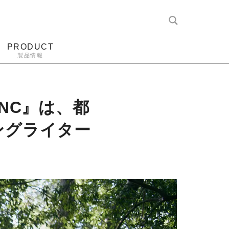
PRODUCT
製品情報
レコード針
ヘッドホン
アンプ
アナログ
2NC』は、都
ングライター