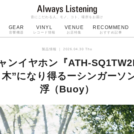
音にこだわる人、モノ、コト、場所をお届け
GEAR
VINYL
VENUE
RECOMMEND
音響機器
レコード情報
お店特集
おすすめ記事
スピーカー
ジャケット
bluetooth
アルバム
製品情報
｜
2026.04.30 Thu
ッジ
マイク
ターンテーブル
Audio-Technica
ンイヤホン『ATH-SQ1TW
り木”になり得るーシンガーソ
浮（Buoy）