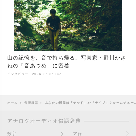
山の記憶を、音で持ち帰る。写真家・野川かさ
ねの「音あつめ」に密着
インタビュー｜2026.07.07 Tue
ホーム
＞
音響機器
＞
あなたの部屋は「デッド」or「ライブ」？ルームチュー
アナログオーディオ俗語辞典
数字
ア行