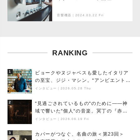
音響機器｜2024.03.22 Fri
RANKING
1
ビョークやヌジャベスも愛したイタリア
の至宝、ジジ・マシン。“アンビエントの
巨匠”が明かす創作の原点と、「動き」に
インタビュー
｜
2026.05.28 Thu
満ちた最新作の背景
2
“見過ごされているもの“のために――神
域で響いた“個人“の音楽。冥丁の『赤城
夜神楽』をレポート
インタビュー
｜
2026.06.19 Fri
3
カバーがつなぐ、名曲の旅＜第23回＞