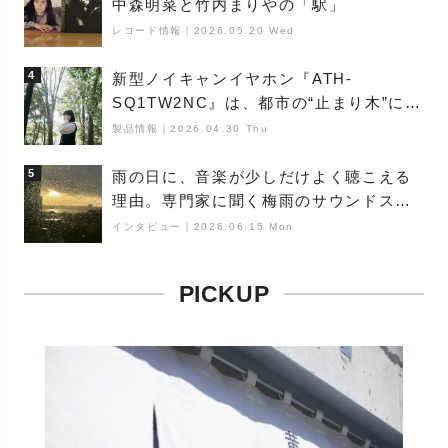
中森明菜と竹内まりやの「駅」
レコード情報
｜
2026.05.20 Wed
4
新型ノイキャンイヤホン『ATH-
SQ1TW2NC』は、都市の“止まり木”にな
り得るーシンガーソングライター浮
製品情報
｜
2026.04.30 Thu
（Buoy）
5
雨の日に、音楽が少しだけよく聴こえる
理由。専門家に聞く梅雨のサウンドス
ケープ
インタビュー
｜
2026.06.15 Mon
PICKUP