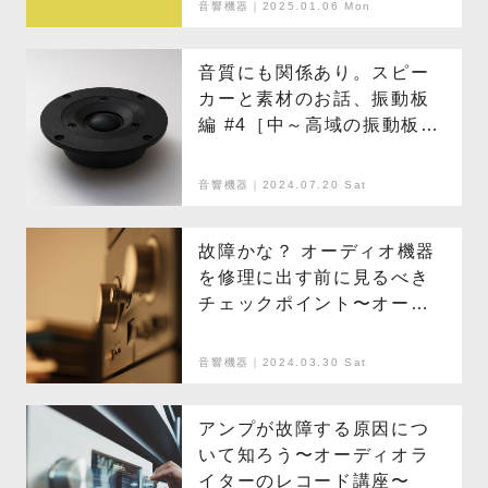
音響機器｜2025.01.06 Mon
音質にも関係あり。スピー
カーと素材のお話、振動板
編 #4［中～高域の振動板の
場合］ 〜オーディオライ
ターのレコード講座〜
音響機器｜2024.07.20 Sat
故障かな？ オーディオ機器
を修理に出す前に見るべき
チェックポイント〜オー
ディオライターのレコード
講座〜
音響機器｜2024.03.30 Sat
アンプが故障する原因につ
いて知ろう〜オーディオラ
イターのレコード講座〜