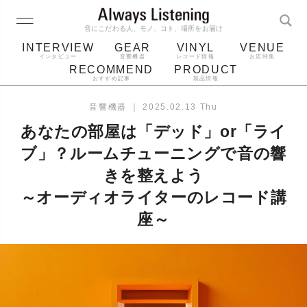
音にこだわる人、モノ、コト、場所をお届け
INTERVIEW
GEAR
VINYL
VENUE
インタビュー
音響機器
レコード情報
お店特集
RECOMMEND
PRODUCT
おすすめ記事
製品情報
レコード
プレーヤー
音質
スピーカー
音響機器
｜
2025.02.13 Thu
ジャケット
bluetooth
アルバム
あなたの部屋は「デッド」or「ライ
レコード針
ブ」？ルームチューニングで音の響
きを整えよう
～オーディオライターのレコード講
座～