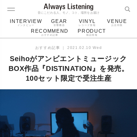
音にこだわる人、モノ、コト、場所をお届け
INTERVIEW
GEAR
VINYL
VENUE
インタビュー
音響機器
レコード情報
お店特集
RECOMMEND
PRODUCT
おすすめ記事
製品情報
レコード
プレーヤー
音質
スピーカー
おすすめ記事
｜
2021.02.10 Wed
ジャケット
bluetooth
アルバム
Seihoがアンビエントミュージック
レコード針
BOX作品『DISTINATION』を発売。
100セット限定で受注生産