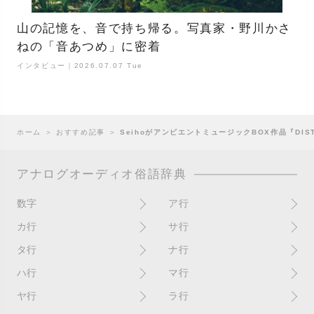
山の記憶を、音で持ち帰る。写真家・野川かさ
ねの「音あつめ」に密着
インタビュー｜2026.07.07 Tue
ホーム
＞
おすすめ記事
＞
SeihoがアンビエントミュージックBOX作品『DIS
アナログオーディオ俗語辞典
数字
ア行
10インチ
RPM(33,45)
カ行
サ行
12インチシングル
アイソレーター
書き込み
サイン
タ行
ナ行
4チャンネル
赤盤
歌詞カード
サンプラー
ターンテーブル
アセテート盤
2枚使い
ハ行
マ行
歌詞記載ジャケット
CDJ
ダイカット
頭出し
New（レコードコンディショ
ガチャ盤
ハウリング
シールド盤
マスターテンポ
ン）
ヤ行
ラ行
ダイナフレックス
EPアダプター
カットアウト
剥がれ
重量盤
マスターボリューム
New（カバーコンディショ