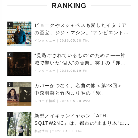
RANKING
1
ビョークやヌジャベスも愛したイタリア
の至宝、ジジ・マシン。“アンビエントの
巨匠”が明かす創作の原点と、「動き」に
インタビュー
｜
2026.05.28 Thu
満ちた最新作の背景
2
“見過ごされているもの“のために――神
域で響いた“個人“の音楽。冥丁の『赤城
夜神楽』をレポート
インタビュー
｜
2026.06.19 Fri
3
カバーがつなぐ、名曲の旅＜第23回＞
中森明菜と竹内まりやの「駅」
レコード情報
｜
2026.05.20 Wed
4
新型ノイキャンイヤホン『ATH-
SQ1TW2NC』は、都市の“止まり木”にな
り得るーシンガーソングライター浮
製品情報
｜
2026.04.30 Thu
（Buoy）