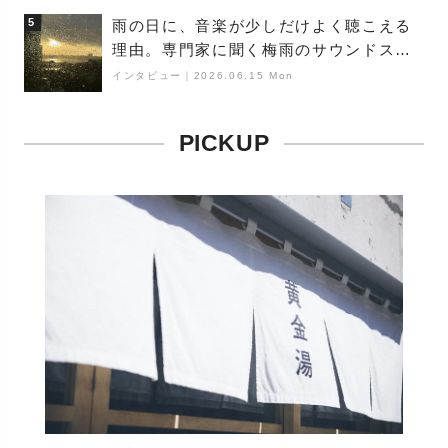
5
雨の日に、音楽が少しだけよく聴こえる
理由。専門家に聞く梅雨のサウンドス
ケープ
インタビュー
｜
2026.06.15 Mon
PICKUP