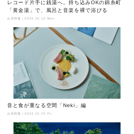
レコード片手に銭湯へ。持ち込みOKの錦糸町
「黄金湯」で、風呂と音楽を裸で浴びる
お店特集｜2025.10.13 Mon
音と食が重なる空間「Neki」編
お店特集｜2023.12.15 Fri