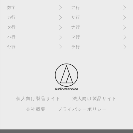
数字
ア行
10インチ
RPM(33,45)
カ行
サ行
12インチシングル
アイソレーター
書き込み
サイン
タ行
ナ行
4チャンネル
赤盤
歌詞カード
サンプラー
ターンテーブル
アセテート盤
2枚使い
ハ行
マ行
歌詞記載ジャケット
CDJ
ダイカット
頭出し
New（レコードコンディショ
ガチャ盤
ハウリング
シールド盤
マスターテンポ
ン）
ヤ行
ラ行
ダイナフレックス
EPアダプター
カットアウト
剥がれ
重量盤
マスターボリューム
New（カバーコンディショ
ダブルジャケット
汚れ
EPレコード
ライナー / ライナーノーツ
ン）
カットイン
バックスピン
シュリンク / シュリンク付き
マスタリング
チャンネル
イコライザー / EQ
ラッカー盤
角折れ / 角潰れ
パテントスリーブ
シュリンク残存
マトリックス番号
チリノイズ
インシュレーター
リイシュー / 再発
壁（壁レコ）
バトルDJ
白盤
未開封
テープ
インナースリーブ
リミックス
紙ジャケ
バトルブレイクス
針圧
ミキサー
DJコントローラー
ウォーターダメージ
ループ
カラー盤
針飛び
スクラッチ
耳
Discogs（ディスコグス）
内袋
ループ溝/ロックド・グルーヴ/
ガリ
盤反り
スタビライザー
M / NM（レコードコンディ
ループ集
出音
EX（レコードコンディショ
ション）
カンパニースリーブ
パンチホール
スチレン盤
ン）
レーベルダメージ
個人向け製品サイト
法人向け製品サイト
テストプレス
M / NM（カバーコンディショ
CUE
B2B
ステッカー
EX（カバーコンディション）
ロータリーミキサー
ン）
デッドワックス
会社概要
プライバシーポリシー
キューバーン
ビートジャグリング
ステレオ
エサ箱
ロングミックス
モニター
特典付き
組み合わせ
ヒートダメージ
スピンドルマーク
SE
モニタリング
トランスフォーマー
グルーブガード/GG
ビートマッチング
スリップシート
SPレコード
モノラル
トリックプレイ
ゲイン
BPM
スリップマット / ゴムマット
エディット