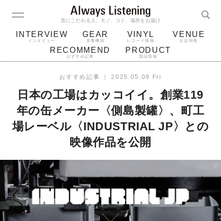
音にこだわる人、モノ、コト、場所をお届け
INTERVIEW
GEAR
VINYL
VENUE
インタビュー
音響機器
レコード情報
お店特集
RECOMMEND
PRODUCT
おすすめ記事
製品情報
レコード
プレーヤー
音質
スピーカー
おすすめ記事
｜
2025.05.09 Fri
ジャケット
bluetooth
アルバム
日本の工場はカッコイイ。創業119
レコード針
年の缶メーカー〈側島製罐〉、町工
場レーベル〈INDUSTRIAL JP〉との
映像作品を公開