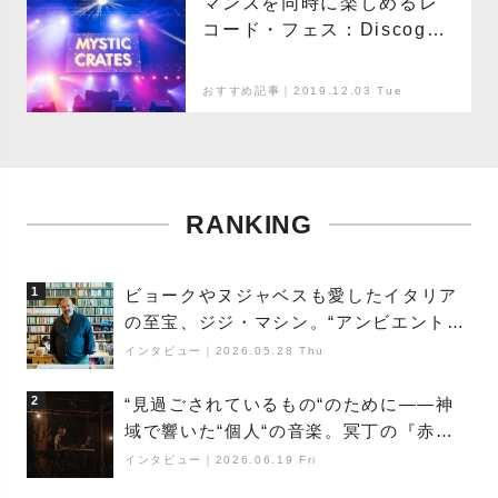
マンスを同時に楽しめるレ
コード・フェス：Discogs
Presents Mystic Crates
おすすめ記事｜2019.12.03 Tue
RANKING
1
ビョークやヌジャベスも愛したイタリア
の至宝、ジジ・マシン。“アンビエントの
巨匠”が明かす創作の原点と、「動き」に
インタビュー
｜
2026.05.28 Thu
満ちた最新作の背景
2
“見過ごされているもの“のために――神
域で響いた“個人“の音楽。冥丁の『赤城
夜神楽』をレポート
インタビュー
｜
2026.06.19 Fri