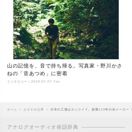
山の記憶を、音で持ち帰る。写真家・野川かさ
ねの「音あつめ」に密着
インタビュー｜2026.07.07 Tue
ホーム
＞
おすすめ記事
＞
日本の工場はカッコイイ。創業119年の缶メーカー〈側
アナログオーディオ俗語辞典