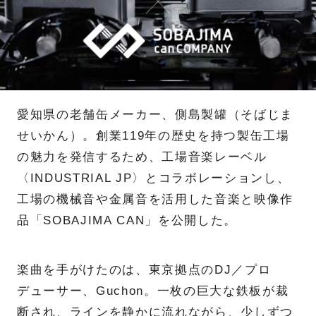
愛知県の老舗缶メーカー、側島製罐（そばじま
せいかん）。創業119年の歴史を持つ製缶工場
の魅力を発信するため、工場音楽レーベル
〈INDUSTRIAL JP〉とコラボレーションし、
工場の機械音や金属音を活用した音楽と映像作
品「SOBAJIMA CAN」を公開した。
楽曲を手がけたのは、東京拠点のDJ／プロ
デューサー、Guchon。一枚の巨大な鉄板が裁
断され、ラインを静かに流れながら、少しずつ