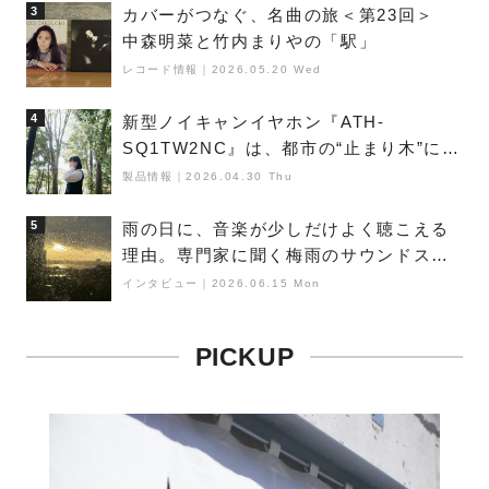
3
カバーがつなぐ、名曲の旅＜第23回＞
中森明菜と竹内まりやの「駅」
レコード情報
｜
2026.05.20 Wed
4
新型ノイキャンイヤホン『ATH-
SQ1TW2NC』は、都市の“止まり木”にな
り得るーシンガーソングライター浮
製品情報
｜
2026.04.30 Thu
（Buoy）
5
雨の日に、音楽が少しだけよく聴こえる
理由。専門家に聞く梅雨のサウンドス
ケープ
インタビュー
｜
2026.06.15 Mon
PICKUP