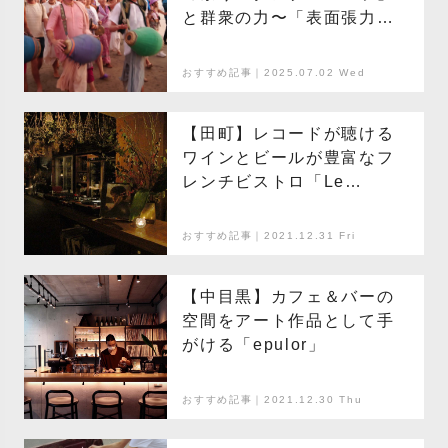
と群衆の力〜「表面張力」
店主・加藤伊織のインド放
浪記【後編】
おすすめ記事｜2025.07.02 Wed
【田町】レコードが聴ける
ワインとビールが豊富なフ
レンチビストロ「Le
Corbeau」
おすすめ記事｜2021.12.31 Fri
【中目黒】カフェ＆バーの
空間をアート作品として手
がける「epulor」
おすすめ記事｜2021.12.30 Thu