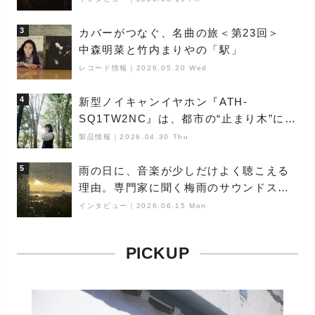
3
カバーがつなぐ、名曲の旅＜第23回＞
中森明菜と竹内まりやの「駅」
レコード情報
｜
2026.05.20 Wed
4
新型ノイキャンイヤホン『ATH-
SQ1TW2NC』は、都市の“止まり木”にな
り得るーシンガーソングライター浮
製品情報
｜
2026.04.30 Thu
（Buoy）
5
雨の日に、音楽が少しだけよく聴こえる
理由。専門家に聞く梅雨のサウンドス
ケープ
インタビュー
｜
2026.06.15 Mon
PICKUP