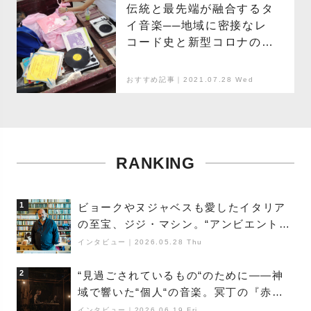
伝統と最先端が融合するタ
イ音楽──地域に密接なレ
コード史と新型コロナの影
響、YouTubeの爆発的な再
生回数の理由を解説
おすすめ記事｜2021.07.28 Wed
RANKING
1
ビョークやヌジャベスも愛したイタリア
の至宝、ジジ・マシン。“アンビエントの
巨匠”が明かす創作の原点と、「動き」に
インタビュー
｜
2026.05.28 Thu
満ちた最新作の背景
2
“見過ごされているもの“のために――神
域で響いた“個人“の音楽。冥丁の『赤城
夜神楽』をレポート
インタビュー
｜
2026.06.19 Fri