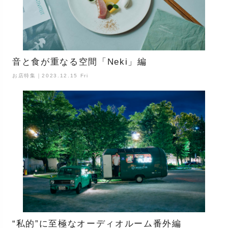
音と食が重なる空間「Neki」編
お店特集｜2023.12.15 Fri
“私的”に至極なオーディオルーム番外編