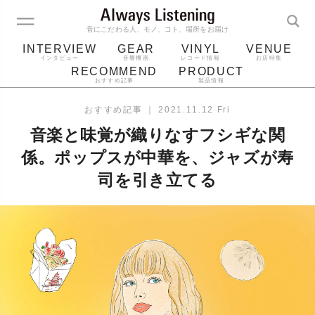
音にこだわる人、モノ、コト、場所をお届け
INTERVIEW
GEAR
VINYL
VENUE
インタビュー
音響機器
レコード情報
お店特集
RECOMMEND
PRODUCT
おすすめ記事
製品情報
レコード
プレーヤー
音質
スピーカー
おすすめ記事
｜
2021.11.12 Fri
ジャケット
bluetooth
アルバム
音楽と味覚が織りなすフシギな関
レコード針
係。ポップスが中華を、ジャズが寿
司を引き立てる