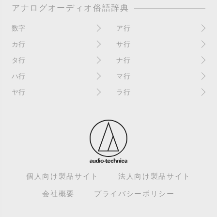
アナログオーディオ俗語辞典
数字
ア行
10インチ
RPM(33,45)
カ行
サ行
12インチシングル
アイソレーター
書き込み
サイン
タ行
ナ行
4チャンネル
赤盤
歌詞カード
サンプラー
ターンテーブル
アセテート盤
2枚使い
ハ行
マ行
歌詞記載ジャケット
CDJ
ダイカット
頭出し
New（レコードコンディショ
ガチャ盤
ハウリング
シールド盤
マスターテンポ
ン）
ヤ行
ラ行
ダイナフレックス
EPアダプター
カットアウト
剥がれ
重量盤
マスターボリューム
New（カバーコンディショ
ダブルジャケット
汚れ
EPレコード
ライナー / ライナーノーツ
ン）
カットイン
バックスピン
シュリンク / シュリンク付き
マスタリング
チャンネル
イコライザー / EQ
ラッカー盤
角折れ / 角潰れ
パテントスリーブ
シュリンク残存
マトリックス番号
チリノイズ
インシュレーター
リイシュー / 再発
壁（壁レコ）
バトルDJ
白盤
未開封
テープ
インナースリーブ
リミックス
紙ジャケ
バトルブレイクス
針圧
ミキサー
DJコントローラー
ウォーターダメージ
ループ
カラー盤
針飛び
スクラッチ
耳
Discogs（ディスコグス）
内袋
ループ溝/ロックド・グルーヴ/
ガリ
盤反り
スタビライザー
M / NM（レコードコンディ
ループ集
出音
EX（レコードコンディショ
ション）
カンパニースリーブ
パンチホール
スチレン盤
ン）
レーベルダメージ
個人向け製品サイト
法人向け製品サイト
テストプレス
M / NM（カバーコンディショ
CUE
B2B
ステッカー
EX（カバーコンディション）
ロータリーミキサー
ン）
デッドワックス
会社概要
プライバシーポリシー
キューバーン
ビートジャグリング
ステレオ
エサ箱
ロングミックス
モニター
特典付き
組み合わせ
ヒートダメージ
スピンドルマーク
SE
モニタリング
トランスフォーマー