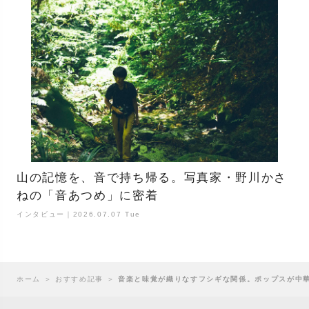
山の記憶を、音で持ち帰る。写真家・野川かさ
ねの「音あつめ」に密着
インタビュー｜2026.07.07 Tue
ホーム
＞
おすすめ記事
＞
音楽と味覚が織りなすフシギな関係。ポップスが中