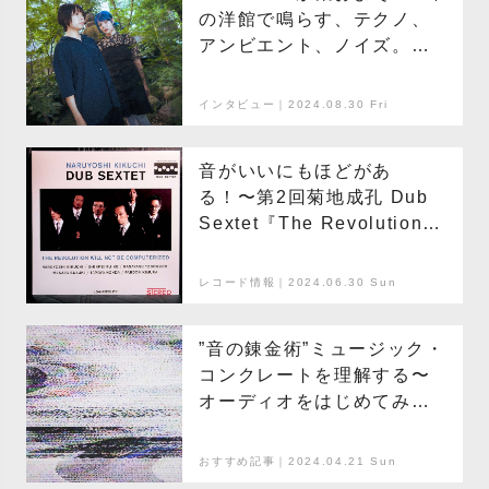
の洋館で鳴らす、テクノ、
アンビエント、ノイズ。環
境や風土とサウンドの関係
を考える
インタビュー｜2024.08.30 Fri
音がいいにもほどがあ
る！〜第2回菊地成孔 Dub
Sextet『The Revolution
Will Not Be
Computerized』
レコード情報｜2024.06.30 Sun
”音の錬金術”ミュージック・
コンクレートを理解する〜
オーディオをはじめてみよ
う〜
おすすめ記事｜2024.04.21 Sun