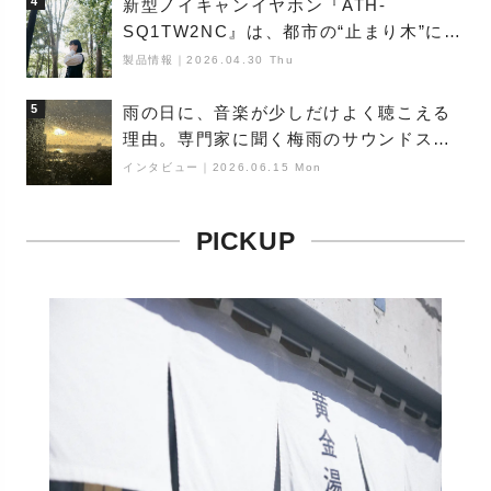
4
新型ノイキャンイヤホン『ATH-
SQ1TW2NC』は、都市の“止まり木”にな
り得るーシンガーソングライター浮
製品情報
｜
2026.04.30 Thu
（Buoy）
5
雨の日に、音楽が少しだけよく聴こえる
理由。専門家に聞く梅雨のサウンドス
ケープ
インタビュー
｜
2026.06.15 Mon
PICKUP