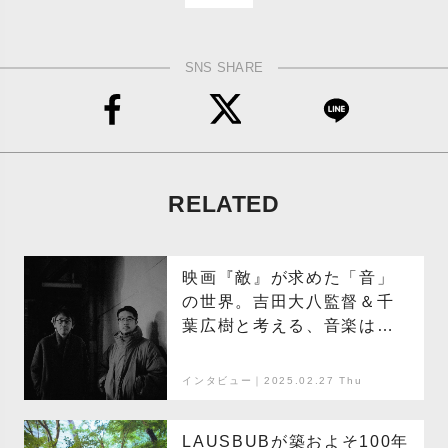
SNS SHARE
RELATED
映画『敵』が求めた「音」
の世界。吉田大八監督＆千
葉広樹と考える、音楽は映
画に何をもたらすか
インタビュー｜2025.02.27 Thu
LAUSBUBが築およそ100年