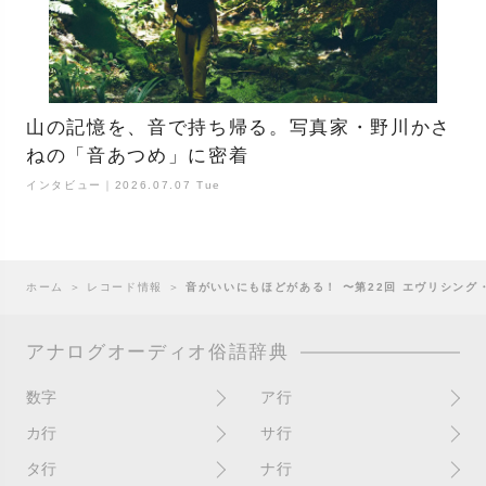
山の記憶を、音で持ち帰る。写真家・野川かさ
ねの「音あつめ」に密着
インタビュー｜2026.07.07 Tue
ホーム
＞
レコード情報
＞
音がいいにもほどがある！ 〜第22回 エヴリシング・バット・ザ
アナログオーディオ俗語辞典
数字
ア行
10インチ
RPM(33,45)
カ行
サ行
12インチシングル
アイソレーター
書き込み
サイン
タ行
ナ行
4チャンネル
赤盤