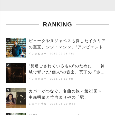
RANKING
1
ビョークやヌジャベスも愛したイタリア
の至宝、ジジ・マシン。“アンビエントの
巨匠”が明かす創作の原点と、「動き」に
インタビュー
｜
2026.05.28 Thu
満ちた最新作の背景
2
“見過ごされているもの“のために――神
域で響いた“個人“の音楽。冥丁の『赤城
夜神楽』をレポート
インタビュー
｜
2026.06.19 Fri
3
カバーがつなぐ、名曲の旅＜第23回＞
中森明菜と竹内まりやの「駅」
レコード情報
｜
2026.05.20 Wed