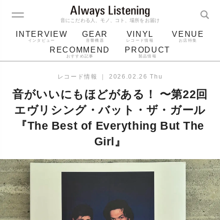
音にこだわる人、モノ、コト、場所をお届け
INTERVIEW
GEAR
VINYL
VENUE
インタビュー
音響機器
レコード情報
お店特集
RECOMMEND
PRODUCT
おすすめ記事
製品情報
レコード
プレーヤー
音質
スピーカー
レコード情報
｜
2026.02.26 Thu
ジャケット
bluetooth
アルバム
音がいいにもほどがある！ 〜第22回
レコード針
エヴリシング・バット・ザ・ガール
『The Best of Everything But The
Girl』