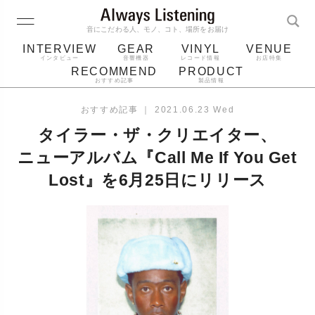
音にこだわる人、モノ、コト、場所をお届け
INTERVIEW
GEAR
VINYL
VENUE
インタビュー
音響機器
レコード情報
お店特集
RECOMMEND
PRODUCT
おすすめ記事
製品情報
レコード
プレーヤー
音質
スピーカー
おすすめ記事
｜
2021.06.23 Wed
ジャケット
bluetooth
アルバム
タイラー・ザ・クリエイター、
レコード針
ニューアルバム『Call Me If You Get
Lost』を6月25日にリリース