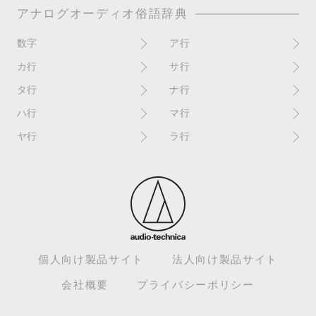
アナログオーディオ俗語辞典
数字
ア行
10インチ
RPM(33,45)
カ行
サ行
12インチシングル
アイソレーター
書き込み
サイン
タ行
ナ行
4チャンネル
赤盤
歌詞カード
サンプラー
ターンテーブル
アセテート盤
2枚使い
ハ行
マ行
歌詞記載ジャケット
CDJ
ダイカット
頭出し
New（レコードコンディショ
ガチャ盤
ハウリング
シールド盤
マスターテンポ
ン）
ヤ行
ラ行
ダイナフレックス
EPアダプター
カットアウト
剥がれ
重量盤
マスターボリューム
New（カバーコンディショ
ダブルジャケット
汚れ
EPレコード
ライナー / ライナーノーツ
ン）
カットイン
バックスピン
シュリンク / シュリンク付き
マスタリング
チャンネル
イコライザー / EQ
ラッカー盤
角折れ / 角潰れ
パテントスリーブ
シュリンク残存
マトリックス番号
チリノイズ
インシュレーター
リイシュー / 再発
壁（壁レコ）
バトルDJ
白盤
未開封
テープ
インナースリーブ
リミックス
紙ジャケ
バトルブレイクス
針圧
ミキサー
DJコントローラー
ウォーターダメージ
ループ
カラー盤
針飛び
スクラッチ
耳
Discogs（ディスコグス）
内袋
ループ溝/ロックド・グルーヴ/
ガリ
盤反り
スタビライザー
M / NM（レコードコンディ
ループ集
出音
EX（レコードコンディショ
ション）
カンパニースリーブ
パンチホール
スチレン盤
ン）
レーベルダメージ
個人向け製品サイト
法人向け製品サイト
テストプレス
M / NM（カバーコンディショ
CUE
B2B
ステッカー
EX（カバーコンディション）
ロータリーミキサー
ン）
デッドワックス
会社概要
プライバシーポリシー
キューバーン
ビートジャグリング
ステレオ
エサ箱
ロングミックス
モニター
特典付き
組み合わせ
ヒートダメージ
スピンドルマーク
SE
モニタリング
トランスフォーマー