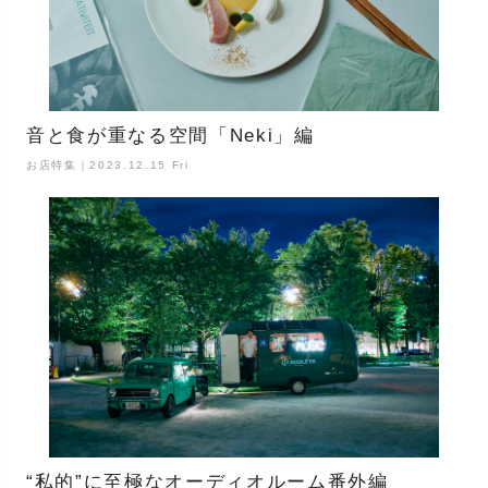
音と食が重なる空間「Neki」編
お店特集｜2023.12.15 Fri
“私的”に至極なオーディオルーム番外編