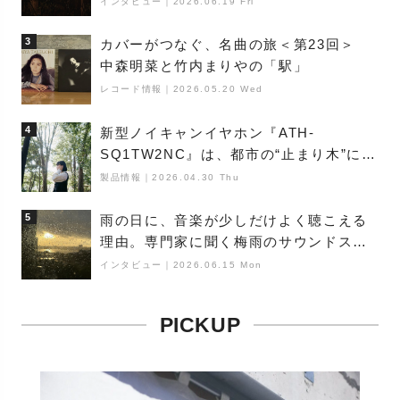
インタビュー
｜
2026.06.19 Fri
3
カバーがつなぐ、名曲の旅＜第23回＞
中森明菜と竹内まりやの「駅」
レコード情報
｜
2026.05.20 Wed
4
新型ノイキャンイヤホン『ATH-
SQ1TW2NC』は、都市の“止まり木”にな
り得るーシンガーソングライター浮
製品情報
｜
2026.04.30 Thu
（Buoy）
5
雨の日に、音楽が少しだけよく聴こえる
理由。専門家に聞く梅雨のサウンドス
ケープ
インタビュー
｜
2026.06.15 Mon
PICKUP