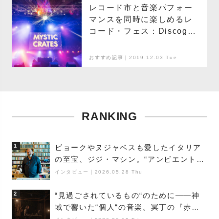
レコード市と音楽パフォー
マンスを同時に楽しめるレ
コード・フェス：Discogs
Presents Mystic Crates
おすすめ記事｜2019.12.03 Tue
RANKING
1
ビョークやヌジャベスも愛したイタリア
の至宝、ジジ・マシン。“アンビエントの
巨匠”が明かす創作の原点と、「動き」に
インタビュー
｜
2026.05.28 Thu
満ちた最新作の背景
2
“見過ごされているもの“のために――神
域で響いた“個人“の音楽。冥丁の『赤城
夜神楽』をレポート