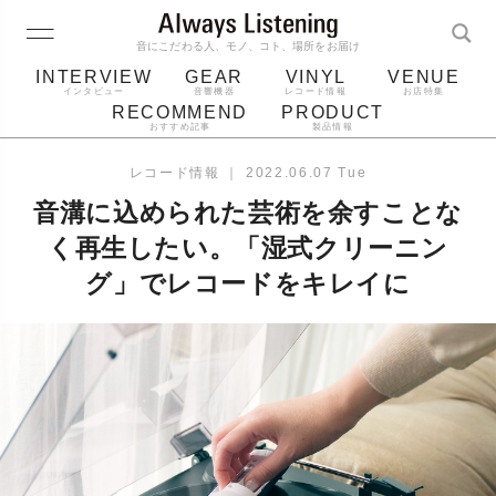
音にこだわる人、モノ、コト、場所をお届け
INTERVIEW
GEAR
VINYL
VENUE
インタビュー
音響機器
レコード情報
お店特集
RECOMMEND
PRODUCT
おすすめ記事
製品情報
レコード
プレーヤー
音質
スピーカー
レコード情報
｜
2022.06.07 Tue
ジャケット
bluetooth
アルバム
音溝に込められた芸術を余すことな
レコード針
く再生したい。「湿式クリーニン
グ」でレコードをキレイに