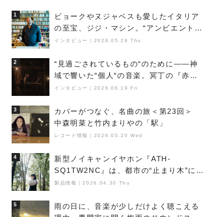
1
ビョークやヌジャベスも愛したイタリア
の至宝、ジジ・マシン。“アンビエントの
巨匠”が明かす創作の原点と、「動き」に
インタビュー
｜
2026.05.28 Thu
満ちた最新作の背景
2
“見過ごされているもの“のために――神
域で響いた“個人“の音楽。冥丁の『赤城
夜神楽』をレポート
インタビュー
｜
2026.06.19 Fri
3
カバーがつなぐ、名曲の旅＜第23回＞
中森明菜と竹内まりやの「駅」
レコード情報
｜
2026.05.20 Wed
4
新型ノイキャンイヤホン『ATH-
SQ1TW2NC』は、都市の“止まり木”にな
り得るーシンガーソングライター浮
製品情報
｜
2026.04.30 Thu
（Buoy）
5
雨の日に、音楽が少しだけよく聴こえる