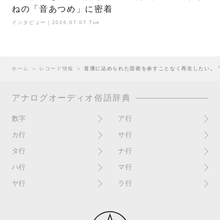
ねの「音あつめ」に密着
インタビュー｜2026.07.07 Tue
ホーム
＞
レコード情報
＞
音溝に込められた芸術を余すことなく再生したい。
アナログオーディオ俗語辞典
数字
ア行
10インチ
RPM(33,45)
カ行
サ行
12インチシングル
アイソレーター
書き込み
サイン
タ行
ナ行
4チャンネル
赤盤
歌詞カード
サンプラー
ターンテーブル
アセテート盤
2枚使い
ハ行
マ行
歌詞記載ジャケット
CDJ
ダイカット
頭出し
New（レコードコンディショ
ガチャ盤
ハウリング
シールド盤
マスターテンポ
ン）
ヤ行
ラ行
ダイナフレックス
EPアダプター
カットアウト
剥がれ
重量盤
マスターボリューム
New（カバーコンディショ
ダブルジャケット
汚れ
EPレコード
ライナー / ライナーノーツ
ン）
カットイン
バックスピン
シュリンク / シュリンク付き
マスタリング
チャンネル
イコライザー / EQ
ラッカー盤
角折れ / 角潰れ
パテントスリーブ
シュリンク残存
マトリックス番号
チリノイズ
インシュレーター
リイシュー / 再発