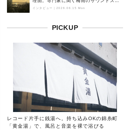
理由。専門家に聞く梅雨のサウンドス
ケープ
インタビュー
｜
2026.06.15 Mon
PICKUP
レコード片手に銭湯へ。持ち込みOKの錦糸町
「黄金湯」で、風呂と音楽を裸で浴びる