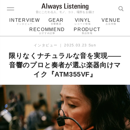
音にこだわる人、モノ、コト、場所をお届け
INTERVIEW
GEAR
VINYL
VENUE
インタビュー
音響機器
レコード情報
お店特集
RECOMMEND
PRODUCT
おすすめ記事
製品情報
レコード
プレーヤー
音質
スピーカー
インタビュー
｜
2025.03.23 Sun
ジャケット
bluetooth
アルバム
限りなくナチュラルな音を実現——
レコード針
音響のプロと奏者が選ぶ楽器向けマ
イク『ATM355VF』