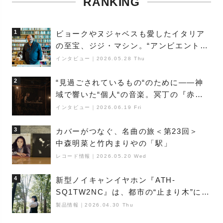
RANKING
1
ビョークやヌジャベスも愛したイタリア
の至宝、ジジ・マシン。“アンビエントの
巨匠”が明かす創作の原点と、「動き」に
インタビュー
｜
2026.05.28 Thu
満ちた最新作の背景
2
“見過ごされているもの“のために――神
域で響いた“個人“の音楽。冥丁の『赤城
夜神楽』をレポート
インタビュー
｜
2026.06.19 Fri
3
カバーがつなぐ、名曲の旅＜第23回＞
中森明菜と竹内まりやの「駅」
レコード情報
｜
2026.05.20 Wed
4
新型ノイキャンイヤホン『ATH-
SQ1TW2NC』は、都市の“止まり木”にな
り得るーシンガーソングライター浮
製品情報
｜
2026.04.30 Thu
（Buoy）