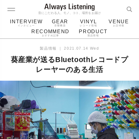
音にこだわる人、モノ、コト、場所をお届け
INTERVIEW
GEAR
VINYL
VENUE
インタビュー
音響機器
レコード情報
お店特集
RECOMMEND
PRODUCT
おすすめ記事
製品情報
レコード
プレーヤー
音質
スピーカー
製品情報
｜
2021.07.14 Wed
ジャケット
bluetooth
アルバム
葵産業が送るBluetoothレコードプ
レコード針
レーヤーのある生活