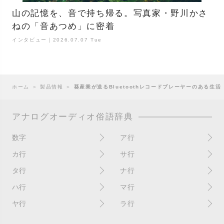
山の記憶を、音で持ち帰る。写真家・野川かさ
ねの「音あつめ」に密着
インタビュー｜2026.07.07 Tue
ホーム
＞
製品情報
＞
葵産業が送るBluetoothレコードプレーヤーのある生活
アナログオーディオ俗語辞典
数字
ア行
10インチ
RPM(33,45)
カ行
サ行
12インチシングル
アイソレーター
書き込み
サイン
タ行
ナ行
4チャンネル
赤盤
歌詞カード
サンプラー
ターンテーブル
アセテート盤
2枚使い
ハ行
マ行
歌詞記載ジャケット
CDJ
ダイカット
頭出し
New（レコードコンディショ
ガチャ盤
ハウリング
シールド盤
マスターテンポ
ン）
ヤ行
ラ行
ダイナフレックス
EPアダプター
カットアウト
剥がれ
重量盤
マスターボリューム
New（カバーコンディショ
ダブルジャケット
汚れ
EPレコード
ライナー / ライナーノーツ
ン）
カットイン
バックスピン
シュリンク / シュリンク付き
マスタリング