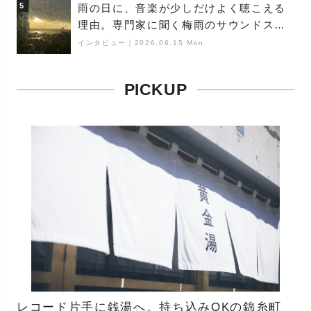
5
雨の日に、音楽が少しだけよく聴こえる
理由。専門家に聞く梅雨のサウンドス
ケープ
インタビュー
｜
2026.06.15 Mon
PICKUP
レコード片手に銭湯へ。持ち込みOKの錦糸町