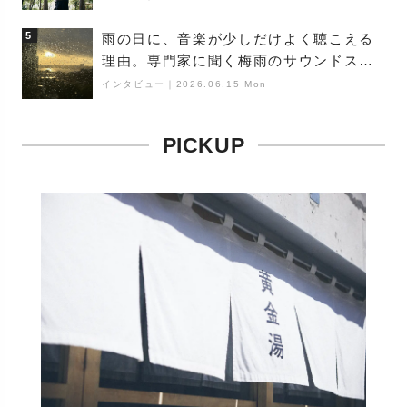
（Buoy）
5
雨の日に、音楽が少しだけよく聴こえる
理由。専門家に聞く梅雨のサウンドス
ケープ
インタビュー
｜
2026.06.15 Mon
PICKUP