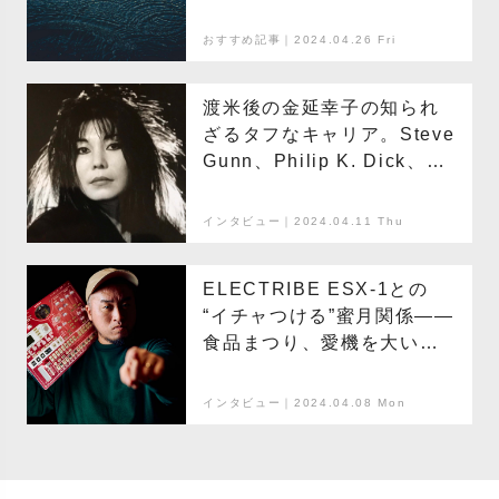
オをはじめてみよう〜
おすすめ記事｜2024.04.26 Fri
渡米後の金延幸子の知られ
ざるタフなキャリア。Steve
Gunn、Philip K. Dick、音
楽活動を彩った数々の出会
い
インタビュー｜2024.04.11 Thu
ELECTRIBE ESX-1との
“イチャつける”蜜月関係——
食品まつり、愛機を大いに
語る
インタビュー｜2024.04.08 Mon