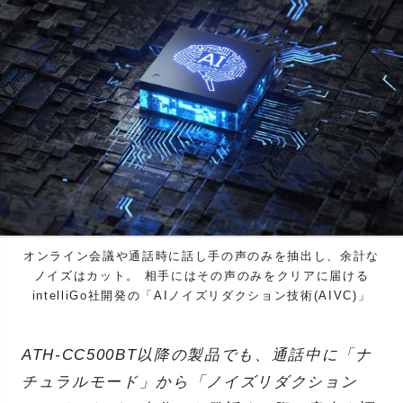
オンライン会議や通話時に話し手の声のみを抽出し、余計な
ノイズはカット。 相手にはその声のみをクリアに届ける
intelliGo社開発の「AIノイズリダクション技術(AIVC)」
ATH-CC500BT以降の製品でも、通話中に「ナ
チュラルモード」から「ノイズリダクション