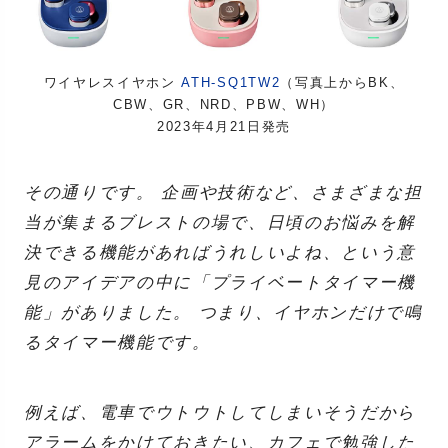
ワイヤレスイヤホン
ATH-SQ1TW2
（写真上からBK、
CBW、GR、NRD、PBW、WH）
2023年4月21日発売
その通りです。 企画や技術など、さまざまな担
当が集まるブレストの場で、日頃のお悩みを解
決できる機能があればうれしいよね、という意
見のアイデアの中に「プライベートタイマー機
能」がありました。 つまり、イヤホンだけで鳴
るタイマー機能です。
例えば、電車でウトウトしてしまいそうだから
アラームをかけておきたい、カフェで勉強した