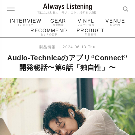
音にこだわる人、モノ、コト、場所をお届け
INTERVIEW
GEAR
VINYL
VENUE
インタビュー
音響機器
レコード情報
お店特集
RECOMMEND
PRODUCT
おすすめ記事
製品情報
レコード
プレーヤー
音質
スピーカー
製品情報
｜
2024.06.13 Thu
ジャケット
bluetooth
アルバム
Audio-Technicaのアプリ“Connect”
レコード針
開発秘話〜第6話「独自性」〜