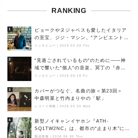
RANKING
1
ビョークやヌジャベスも愛したイタリア
の至宝、ジジ・マシン。“アンビエントの
巨匠”が明かす創作の原点と、「動き」に
インタビュー
｜
2026.05.28 Thu
満ちた最新作の背景
2
“見過ごされているもの“のために――神
域で響いた“個人“の音楽。冥丁の『赤城
夜神楽』をレポート
インタビュー
｜
2026.06.19 Fri
3
カバーがつなぐ、名曲の旅＜第23回＞
中森明菜と竹内まりやの「駅」
レコード情報
｜
2026.05.20 Wed
4
新型ノイキャンイヤホン『ATH-
SQ1TW2NC』は、都市の“止まり木”にな
り得るーシンガーソングライター浮
製品情報
｜
2026.04.30 Thu