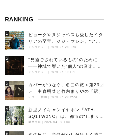
RANKING
1
ビョークやヌジャベスも愛したイタ
リアの至宝、ジジ・マシン。“アン
ビエントの巨匠”が明かす創作の原
インタビュー
｜
2026.05.28 Thu
点と、「動き」に満ちた最新作の背
2
“見過ごされているもの“のために
景
――神域で響いた“個人“の音楽。冥
丁の『赤城 夜神楽』をレポート
インタビュー
｜
2026.06.19 Fri
3
カバーがつなぐ、名曲の旅＜第23回
＞ 中森明菜と竹内まりやの「駅」
レコード情報
｜
2026.05.20 Wed
4
新型ノイキャンイヤホン『ATH-
SQ1TW2NC』は、都市の“止まり
木”になり得るーシンガーソングラ
製品情報
｜
2026.04.30 Thu
イター浮（Buoy）
5
雨の日に、音楽が少しだけよく聴こ