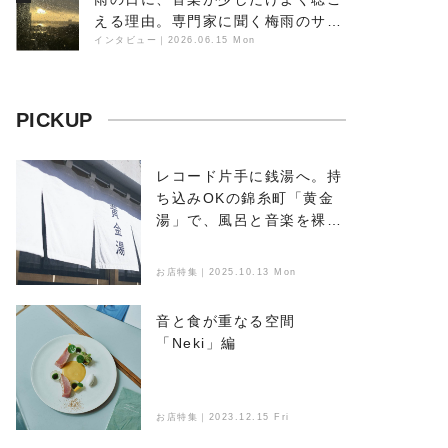
える理由。専門家に聞く梅雨のサウ
ンドスケープ
インタビュー
｜
2026.06.15 Mon
PICKUP
レコード片手に銭湯へ。持
ち込みOKの錦糸町「黄金
湯」で、風呂と音楽を裸で
浴びる
お店特集｜2025.10.13 Mon
音と食が重なる空間
「Neki」編
お店特集｜2023.12.15 Fri