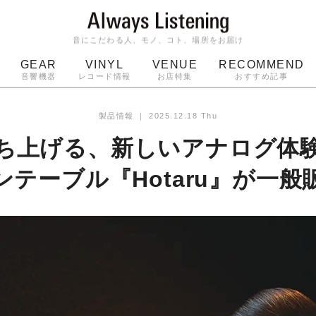
音にこだわる人、モノ、コト、場所をお届け
GEAR
VINYL
VENUE
RECOMMEND
音響機器
レコード情報
お店特集
おすすめ記事
スピーカー
ジャケット
bluetooth
アルバム
製品情報
｜
2025.12.18 Thu
ッジ
マイク
ターンテーブル
Audio-Technica
ち上げる、新しいアナログ体
ンテーブル『Hotaru』が一般