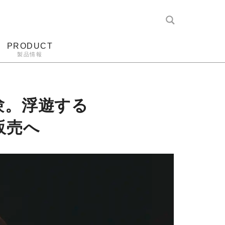
PRODUCT
製品情報
レコード針
ヘッドホン
アンプ
アナログ
験。浮遊する
販売へ