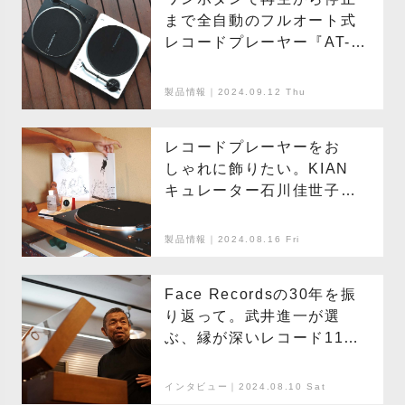
まで全自動のフルオート式
レコードプレーヤー『AT-
LP70X』
製品情報｜2024.09.12 Thu
レコードプレーヤーをお
しゃれに飾りたい。KIAN
キュレーター石川佳世子の
〈AT-LP70XBTとアートの
飾り方〉を観察してみた
製品情報｜2024.08.16 Fri
Face Recordsの30年を振
り返って。武井進一が選
ぶ、縁が深いレコード11選
【後編】
インタビュー｜2024.08.10 Sat