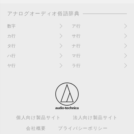
アナログオーディオ俗語辞典
数字
ア行
10インチ
RPM(33,45)
カ行
サ行
12インチシングル
アイソレーター
書き込み
サイン
タ行
ナ行
4チャンネル
赤盤
歌詞カード
サンプラー
ターンテーブル
アセテート盤
2枚使い
ハ行
マ行
歌詞記載ジャケット
CDJ
ダイカット
頭出し
New（レコードコンディショ
ガチャ盤
ハウリング
シールド盤
マスターテンポ
ン）
ヤ行
ラ行
ダイナフレックス
EPアダプター
カットアウト
剥がれ
重量盤
マスターボリューム
New（カバーコンディショ
ダブルジャケット
汚れ
EPレコード
ライナー / ライナーノーツ
ン）
カットイン
バックスピン
シュリンク / シュリンク付き
マスタリング
チャンネル
イコライザー / EQ
ラッカー盤
角折れ / 角潰れ
パテントスリーブ
シュリンク残存
マトリックス番号
チリノイズ
インシュレーター
リイシュー / 再発
壁（壁レコ）
バトルDJ
白盤
未開封
テープ
インナースリーブ
リミックス
紙ジャケ
バトルブレイクス
針圧
ミキサー
DJコントローラー
ウォーターダメージ
ループ
カラー盤
針飛び
スクラッチ
耳
Discogs（ディスコグス）
内袋
ループ溝/ロックド・グルーヴ/
ガリ
盤反り
スタビライザー
M / NM（レコードコンディ
ループ集
出音
EX（レコードコンディショ
ション）
カンパニースリーブ
パンチホール
スチレン盤
ン）
レーベルダメージ
個人向け製品サイト
法人向け製品サイト
テストプレス
M / NM（カバーコンディショ
CUE
B2B
ステッカー
EX（カバーコンディション）
ロータリーミキサー
ン）
デッドワックス
会社概要
プライバシーポリシー
キューバーン
ビートジャグリング
ステレオ
エサ箱
ロングミックス
モニター
特典付き