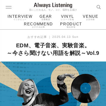
音にこだわる人、モノ、コト、場所をお届け
INTERVIEW
GEAR
VINYL
VENUE
インタビュー
音響機器
レコード情報
お店特集
RECOMMEND
PRODUCT
おすすめ記事
製品情報
レコード
プレーヤー
音質
スピーカー
おすすめ記事
｜
2025.04.13 Sun
ジャケット
bluetooth
アルバム
EDM、電子音楽、実験音楽。
レコード針
～今さら聞けない用語を解説～Vol.9