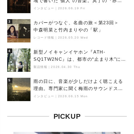
域で響いた“個人“の音楽。冥丁の『赤城
夜神楽』をレポート
インタビュー
｜
2026.06.19 Fri
3
カバーがつなぐ、名曲の旅＜第23回＞
中森明菜と竹内まりやの「駅」
レコード情報
｜
2026.05.20 Wed
4
新型ノイキャンイヤホン『ATH-
SQ1TW2NC』は、都市の“止まり木”にな
り得るーシンガーソングライター浮
製品情報
｜
2026.04.30 Thu
（Buoy）
5
雨の日に、音楽が少しだけよく聴こえる
理由。専門家に聞く梅雨のサウンドス
ケープ
インタビュー
｜
2026.06.15 Mon
PICKUP