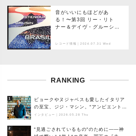
音がいいにもほどがあ
る！〜第3回 リー・リト
ナー＆デイヴ・グルーシン
『Brasil』
レコード情報｜2024.07.31 Wed
RANKING
1
ビョークやヌジャベスも愛したイタリア
の至宝、ジジ・マシン。“アンビエントの
巨匠”が明かす創作の原点と、「動き」に
インタビュー
｜
2026.05.28 Thu
満ちた最新作の背景
2
“見過ごされているもの“のために――神