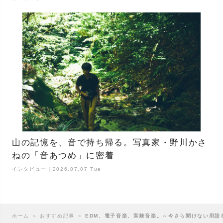
山の記憶を、音で持ち帰る。写真家・野川かさ
ねの「音あつめ」に密着
インタビュー｜2026.07.07 Tue
ホーム
＞
おすすめ記事
＞
EDM、電子音楽、実験音楽。～今さら聞けない用語を解