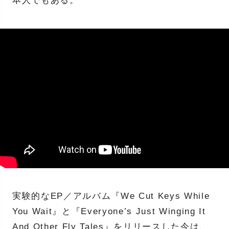
本人でもある。
実験的なEP／アルバム『We Cut Keys While
You Wait』と『Everyone’s Just Winging It
And Other Fly Tales』をリリースした今は、