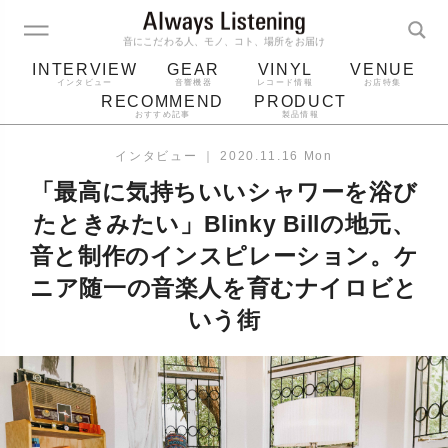
音にこだわる人、モノ、コト、場所をお届け
INTERVIEW
GEAR
VINYL
VENUE
インタビュー
音響機器
レコード情報
お店特集
RECOMMEND
PRODUCT
おすすめ記事
製品情報
レコード
プレーヤー
音質
スピーカー
インタビュー
｜
2020.11.16 Mon
ジャケット
bluetooth
アルバム
「最高に気持ちいいシャワーを浴び
レコード針
たときみたい」Blinky Billの地元、
音と制作のインスピレーション。ケ
ニア随一の音楽人を育むナイロビと
いう街