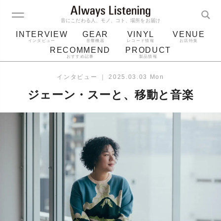
音にこだわる人、モノ、コト、場所をお届け
INTERVIEW
GEAR
VINYL
VENUE
インタビュー
音響機器
レコード情報
お店特集
RECOMMEND
PRODUCT
おすすめ記事
製品情報
レコード
プレーヤー
音質
スピーカー
インタビュー
｜
2025.03.03 Mon
ジャケット
bluetooth
アルバム
ジェーン・スーと、移動と音楽
レコード針