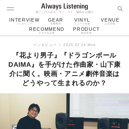
音にこだわる人、モノ、コト、場所をお届け
INTERVIEW
GEAR
VINYL
VENUE
インタビュー
音響機器
レコード情報
お店特集
RECOMMEND
PRODUCT
おすすめ記事
製品情報
レコード
プレーヤー
音質
スピーカー
インタビュー
｜
2025.03.24 Mon
ジャケット
bluetooth
アルバム
『花より男子』『ドラゴンボール
レコード針
DAIMA』を手がけた作曲家・山下康
介に聞く。映画・アニメ劇伴音楽は
どうやって生まれるのか？