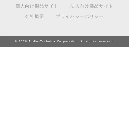
出音
EX（レコードコンディショ
ション）
カンパニースリーブ
パンチホール
スチレン盤
ン）
レーベルダメージ
個人向け製品サイト
法人向け製品サイト
テストプレス
M / NM（カバーコンディショ
CUE
B2B
ステッカー
EX（カバーコンディション）
ロータリーミキサー
ン）
デッドワックス
会社概要
プライバシーポリシー
キューバーン
ビートジャグリング
ステレオ
エサ箱
ロングミックス
モニター
特典付き
組み合わせ
ヒートダメージ
スピンドルマーク
SE
モニタリング
トランスフォーマー
グルーブガード/GG
ビートマッチング
スリップシート
SPレコード
モノラル
トリックプレイ
ゲイン
BPM
スリップマット / ゴムマット
エディット
ドリルホール
© 2026 Audio-Technica Corporation. All rights reserved.
検盤
ピクチャーディスク
擦れ痕
エフェクター
コーナーカット
ヒゲ
静電気
LPレコード
高音質盤
ピッチ
センターラベル
塩ビ焼け
ブートレグ、ブート盤
底抜け
オートシンク
フィードバック
ソノシート
帯
フィルター（ハイパスフィル
オフセンター
ター、ローパスフィルター）
オリジナル内袋付き
フェーダー / ツマミ
オリジナルスリーブ
フェードイン / フェードアウト
オリジナル盤
深溝 / ディープ・グルーヴ
プチノイズ
フラットエッジ/FLAT EDGE
ブレイク
プレスミス
ブレンド