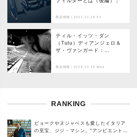
フィルターとは（後編）」
製品情報｜2022.12.16 Fri
ティル・イッツ・ダン
（Tutu）ディアンジェロ＆
ザ・ヴァンガード：
AT4050ST
製品情報｜2019.10.16 Wed
RANKING
1
ビョークやヌジャベスも愛したイタリア
の至宝、ジジ・マシン。“アンビエントの