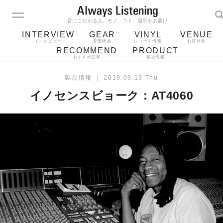
音にこだわる人、モノ、コト、場所をお届け
INTERVIEW
GEAR
VINYL
VENUE
インタビュー
音響機器
レコード情報
お店特集
RECOMMEND
PRODUCT
おすすめ記事
製品情報
レコード
プレーヤー
音質
スピーカー
製品情報
｜
2019.09.19 Thu
ジャケット
bluetooth
アルバム
レコード針
イノセンスビョーク：AT4060