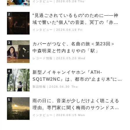
巨匠”が明かす創作の原点と、「動き」に
インタビュー
｜
2026.05.28 Thu
満ちた最新作の背景
2
“見過ごされているもの“のために――神
域で響いた“個人“の音楽。冥丁の『赤城
夜神楽』をレポート
インタビュー
｜
2026.06.19 Fri
3
カバーがつなぐ、名曲の旅＜第23回＞
中森明菜と竹内まりやの「駅」
レコード情報
｜
2026.05.20 Wed
4
新型ノイキャンイヤホン『ATH-
SQ1TW2NC』は、都市の“止まり木”にな
り得るーシンガーソングライター浮
製品情報
｜
2026.04.30 Thu
（Buoy）
5
雨の日に、音楽が少しだけよく聴こえる
理由。専門家に聞く梅雨のサウンドス
ケープ
インタビュー
｜
2026.06.15 Mon