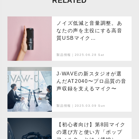
RELATED
ノイズ低減と音量調整。あ
なたの声を主役にする高音
質USBマイク
『AT2020USB-XP』
製品情報｜2025.06.28 Sat
J-WAVEの新スタジオが選
んだAT2040〜プロ品質の音
声収録を支えるマイク〜
製品情報｜2025.03.09 Sun
【初心者向け】第8回マイク
の選び方と使い方「ポップ