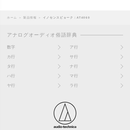
ホーム
＞
製品情報
＞
イノセンスビョーク：AT4060
アナログオーディオ俗語辞典
数字
ア行
10インチ
RPM(33,45)
カ行
サ行
12インチシングル
アイソレーター
書き込み
サイン
タ行
ナ行
4チャンネル
赤盤
歌詞カード
サンプラー
ターンテーブル
アセテート盤
2枚使い
ハ行
マ行
歌詞記載ジャケット
CDJ
ダイカット
頭出し
New（レコードコンディショ
ガチャ盤
ハウリング
シールド盤
マスターテンポ
ン）
ヤ行
ラ行
ダイナフレックス
EPアダプター
カットアウト
剥がれ
重量盤
マスターボリューム
New（カバーコンディショ
ダブルジャケット
汚れ
EPレコード
ライナー / ライナーノーツ
ン）
カットイン
バックスピン
シュリンク / シュリンク付き
マスタリング
チャンネル
イコライザー / EQ
ラッカー盤
角折れ / 角潰れ
パテントスリーブ
シュリンク残存
マトリックス番号
チリノイズ
インシュレーター
リイシュー / 再発
壁（壁レコ）
バトルDJ
白盤
未開封
テープ
インナースリーブ
リミックス
紙ジャケ
バトルブレイクス
針圧
ミキサー
DJコントローラー
ウォーターダメージ
ループ
カラー盤
針飛び
スクラッチ
耳
Discogs（ディスコグス）
内袋
ループ溝/ロックド・グルーヴ/
ガリ
盤反り
スタビライザー
M / NM（レコードコンディ
ループ集