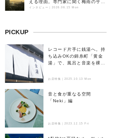
える理由。専門家に聞く梅雨のサウ
ンドスケープ
インタビュー
｜
2026.06.15 Mon
PICKUP
レコード片手に銭湯へ。持
ち込みOKの錦糸町「黄金
湯」で、風呂と音楽を裸で
浴びる
お店特集｜2025.10.13 Mon
音と食が重なる空間
「Neki」編
お店特集｜2023.12.15 Fri