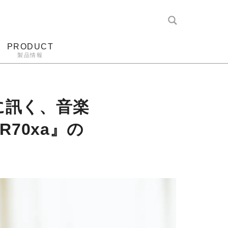
PRODUCT
製品情報
レコード針
ヘッドホン
アンプ
アナログ
に訊く、音楽
70xa』の