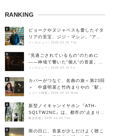
RANKING
1
ビョークやヌジャベスも愛したイタ
リアの至宝、ジジ・マシン。“アン
ビエントの巨匠”が明かす創作の原
インタビュー
｜
2026.05.28 Thu
点と、「動き」に満ちた最新作の背
2
“見過ごされているもの“のために
景
――神域で響いた“個人“の音楽。冥
丁の『赤城 夜神楽』をレポート
インタビュー
｜
2026.06.19 Fri
3
カバーがつなぐ、名曲の旅＜第23回
＞ 中森明菜と竹内まりやの「駅」
レコード情報
｜
2026.05.20 Wed
4
新型ノイキャンイヤホン『ATH-
SQ1TW2NC』は、都市の“止まり
木”になり得るーシンガーソングラ
製品情報
｜
2026.04.30 Thu
イター浮（Buoy）
5
雨の日に、音楽が少しだけよく聴こ