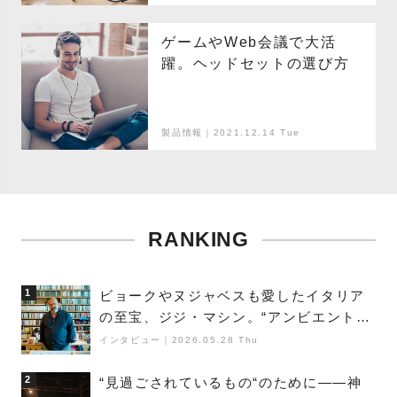
ゲームやWeb会議で大活
躍。ヘッドセットの選び方
製品情報｜2021.12.14 Tue
RANKING
1
ビョークやヌジャベスも愛したイタリア
の至宝、ジジ・マシン。“アンビエントの
巨匠”が明かす創作の原点と、「動き」に
インタビュー
｜
2026.05.28 Thu
満ちた最新作の背景
2
“見過ごされているもの“のために――神