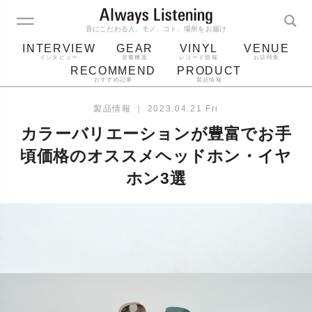
音にこだわる人、モノ、コト、場所をお届け
INTERVIEW
GEAR
VINYL
VENUE
インタビュー
音響機器
レコード情報
お店特集
RECOMMEND
PRODUCT
おすすめ記事
製品情報
レコード
プレーヤー
音質
スピーカー
製品情報
｜
2023.04.21 Fri
ジャケット
bluetooth
アルバム
カラーバリエーションが豊富でお手
レコード針
頃価格のオススメヘッドホン・イヤ
ホン3選