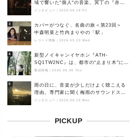
域で響いた“個人“の音楽。冥丁の『赤城
夜神楽』をレポート
インタビュー
｜
2026.06.19 Fri
3
カバーがつなぐ、名曲の旅＜第23回＞
中森明菜と竹内まりやの「駅」
レコード情報
｜
2026.05.20 Wed
4
新型ノイキャンイヤホン『ATH-
SQ1TW2NC』は、都市の“止まり木”にな
り得るーシンガーソングライター浮
製品情報
｜
2026.04.30 Thu
（Buoy）
5
雨の日に、音楽が少しだけよく聴こえる
理由。専門家に聞く梅雨のサウンドス
ケープ
インタビュー
｜
2026.06.15 Mon
PICKUP