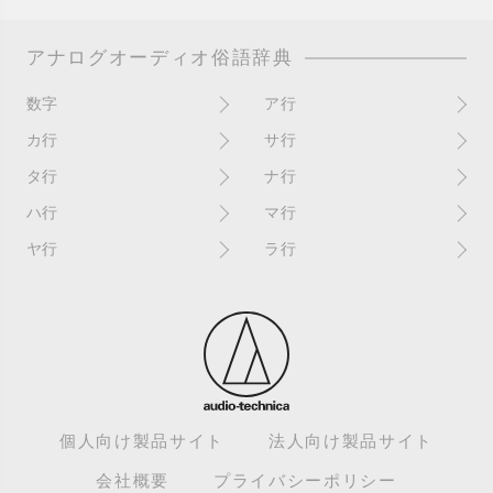
アナログオーディオ俗語辞典
数字
ア行
10インチ
RPM(33,45)
カ行
サ行
12インチシングル
アイソレーター
書き込み
サイン
タ行
ナ行
4チャンネル
赤盤
歌詞カード
サンプラー
ターンテーブル
アセテート盤
2枚使い
ハ行
マ行
歌詞記載ジャケット
CDJ
ダイカット
頭出し
New（レコードコンディショ
ガチャ盤
ハウリング
シールド盤
マスターテンポ
ン）
ヤ行
ラ行
ダイナフレックス
EPアダプター
カットアウト
剥がれ
重量盤
マスターボリューム
New（カバーコンディショ
ダブルジャケット
汚れ
EPレコード
ライナー / ライナーノーツ
ン）
カットイン
バックスピン
シュリンク / シュリンク付き
マスタリング
チャンネル
イコライザー / EQ
ラッカー盤
角折れ / 角潰れ
パテントスリーブ
シュリンク残存
マトリックス番号
チリノイズ
インシュレーター
リイシュー / 再発
壁（壁レコ）
バトルDJ
白盤
未開封
テープ
インナースリーブ
リミックス
紙ジャケ
バトルブレイクス
針圧
ミキサー
DJコントローラー
ウォーターダメージ
ループ
カラー盤
針飛び
スクラッチ
耳
Discogs（ディスコグス）
内袋
ループ溝/ロックド・グルーヴ/
ガリ
盤反り
スタビライザー
M / NM（レコードコンディ
ループ集
出音
EX（レコードコンディショ
ション）
カンパニースリーブ
パンチホール
スチレン盤
ン）
レーベルダメージ
個人向け製品サイト
法人向け製品サイト
テストプレス
M / NM（カバーコンディショ
CUE
B2B
ステッカー
EX（カバーコンディション）
ロータリーミキサー
ン）
デッドワックス
会社概要
プライバシーポリシー
キューバーン
ビートジャグリング
ステレオ
エサ箱
ロングミックス
モニター