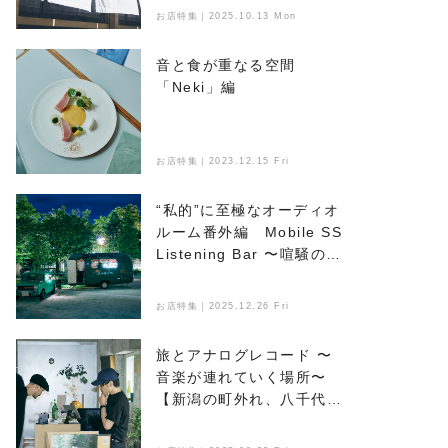
お店特集｜2025.10.13 Mon
音と食が重なる空間
「Neki」編
お店特集｜2023.12.15 Fri
“私的”に至極なオーディオ
ルーム番外編 Mobile SS
Listening Bar 〜喧騒のな
かで音楽とお酒を楽しめ
る、新たなオアシス〜
お店特集｜2025.12.26 Fri
旅とアナログレコード 〜
音楽が連れていく場所〜
【新潟の町外れ、八千代マ
ンション】編