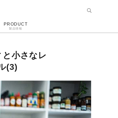
PRODUCT
製品情報
レコード針
ヘッドホン
アンプ
アナログ
ィと小さなレ
(3)