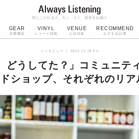
音にこだわる人、モノ、コト、場所をお届け
GEAR
VINYL
VENUE
RECOMMEND
音響機器
レコード情報
お店特集
おすすめ記事
スピーカー
ジャケット
bluetooth
アルバム
インタビュー
｜
2021.11.19 Fri
ッジ
マイク
ターンテーブル
Audio-Technica
、どうしてた？」コミュニテ
ドショップ、それぞれのリアル