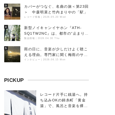
3
カバーがつなぐ、名曲の旅＜第23回
＞ 中森明菜と竹内まりやの「駅」
レコード情報
｜
2026.05.20 Wed
4
新型ノイキャンイヤホン『ATH-
SQ1TW2NC』は、都市の“止まり
木”になり得るーシンガーソングラ
製品情報
｜
2026.04.30 Thu
イター浮（Buoy）
5
雨の日に、音楽が少しだけよく聴こ
える理由。専門家に聞く梅雨のサウ
ンドスケープ
インタビュー
｜
2026.06.15 Mon
PICKUP
レコード片手に銭湯へ。持
ち込みOKの錦糸町「黄金
湯」で、風呂と音楽を裸で
浴びる