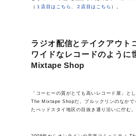
（
１店目はこちら
、
２店目はこちら
）。
ラジオ配信とテイクアウト
ワイドなレコードのように世
Mixtape Shop
「コーヒーの質がとても高いレコード屋」と
The Mixtape Shopだ。ブルックリン
たべッドスタイ地区の目抜き通り沿いに佇む
2009年からオンラインの音楽コミュニティ The