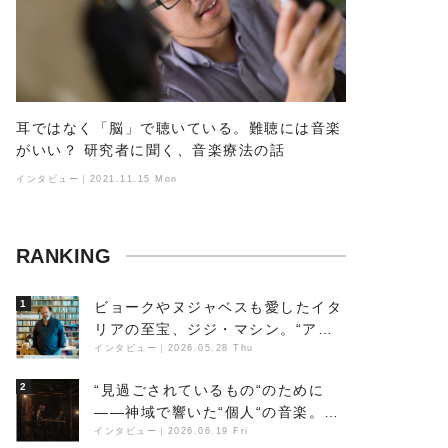
耳ではなく「脳」で聴いている。難聴には音楽
がいい？ 研究者に聞く、音楽療法の話
インタビュー｜2021.11.15 Mon
RANKING
1
ビョークやヌジャベスも愛したイタ
リアの至宝、ジジ・マシン。“アン
ビエントの巨匠”が明かす創作の原
インタビュー
｜
2026.05.28 Thu
点と、「動き」に満ちた最新作の背
2
“見過ごされているもの“のために
景
――神域で響いた“個人“の音楽。冥
丁の『赤城 夜神楽』をレポート
インタビュー
｜
2026.06.19 Fri