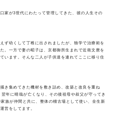
口家が3世代にわたって管理してきた、彼の人生その
。
通えず幼くして丁稚に出されましたが、独学で治療術を
した。一方で妻の昭子は、京都御所生まれで近衛文麿を
っています。そんな二人が子供達を連れてここに移り住
ら掻き集めてきた機材を敷き詰め、改築と改良を重ね
た。翌年に晴哉が亡くなり、その後祖母や叔父が守ってき
や家族が仲間と共に、整体の稽古場として使い、全生新
と運営をしてます。