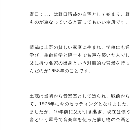
野口：ここは野口晴哉の自宅として始まり、野
ものが重なっていると言ってもいい場所です
晴哉は上野の貧しい家庭に生まれ、学校にも
学び、生命哲学と腕一本で名声を築いた人で
父に持つ名家の出身という対照的な背景を持
んだのが1958年のことです。
土蔵は当初から音楽室として造られ、戦前か
て、1975年に今のセッティングとなりまし
ましたが、10年前に父が引き継ぎ、現在は僕
舎という屋号で音楽室を使った催し物の企画