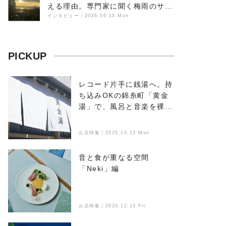
える理由。専門家に聞く梅雨のサウ
ンドスケープ
インタビュー
｜
2026.06.15 Mon
PICKUP
レコード片手に銭湯へ。持
ち込みOKの錦糸町「黄金
湯」で、風呂と音楽を裸で
浴びる
お店特集｜2025.10.13 Mon
音と食が重なる空間
「Neki」編
お店特集｜2023.12.15 Fri