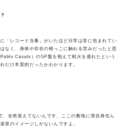
か？
んに「レコード当番」がいたほど日常は音に包まれてい
ではなく、身体や存在の根っこに触れる営みだったと思
blo Casals）のSP盤を抱えて戦火を逃れたという
どれだけ本質的だったかわかります。
で、全然覚えてないんです。ここの敷地に僕自身住ん
音楽室のイメージしかないんですよ。