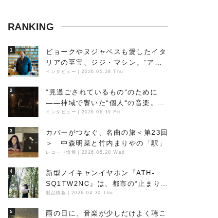
RANKING
1
ビョークやヌジャベスも愛したイタ
リアの至宝、ジジ・マシン。“アン
ビエントの巨匠”が明かす創作の原
インタビュー
｜
2026.05.28 Thu
点と、「動き」に満ちた最新作の背
2
“見過ごされているもの“のために
景
――神域で響いた“個人“の音楽。冥
丁の『赤城 夜神楽』をレポート
インタビュー
｜
2026.06.19 Fri
3
カバーがつなぐ、名曲の旅＜第23回
＞ 中森明菜と竹内まりやの「駅」
レコード情報
｜
2026.05.20 Wed
4
新型ノイキャンイヤホン『ATH-
SQ1TW2NC』は、都市の“止まり
木”になり得るーシンガーソングラ
製品情報
｜
2026.04.30 Thu
イター浮（Buoy）
5
雨の日に、音楽が少しだけよく聴こ