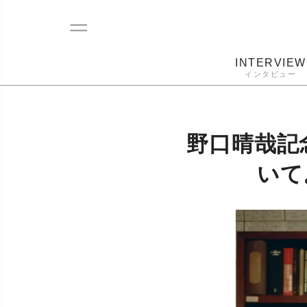
INTERVIEW
インタビュー
レコード
プレーヤー
音質
カートリ
野口晴哉記
いて