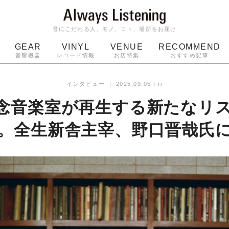
音にこだわる人、モノ、コト、場所をお届け
GEAR
VINYL
VENUE
RECOMMEND
音響機器
レコード情報
お店特集
おすすめ記事
スピーカー
ジャケット
bluetooth
アルバム
インタビュー
｜
2025.09.05 Fri
ッジ
マイク
ターンテーブル
Audio-Technica
念音楽室が再生する新たなリ
。全生新舎主宰、野口晋哉氏