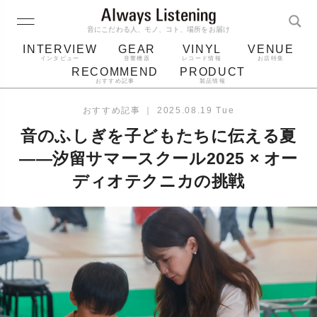
音にこだわる人、モノ、コト、場所をお届け
INTERVIEW
GEAR
VINYL
VENUE
インタビュー
音響機器
レコード情報
お店特集
RECOMMEND
PRODUCT
おすすめ記事
製品情報
レコード
プレーヤー
音質
スピーカー
おすすめ記事
｜
2025.08.19 Tue
ジャケット
bluetooth
アルバム
音のふしぎを子どもたちに伝える夏
レコード針
——汐留サマースクール2025 × オー
ディオテクニカの挑戦