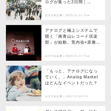
ログが集った2日間｜
『Analog Market 2025』ア
フターリポート
おすすめ記事｜2025.11.11 Tue
アナログと極上システムで
聴く「南青山レコード倶楽
部」が始動。荒内佑×原雅明
が出演した、記念すべき第
一回をレポート。（前編）
おすすめ記事｜2023.01.17 Tue
「もっと、アナログになっ
ていく。」Analog Market
はどんなイベントだった？
おすすめ記事｜2022.12.09 Fri