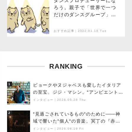
ダンスプロデューサーにな
ろう。親子で「世界で一つ
だけのダンスグループ」を
作って遊ぶ Tocca Dance
おすすめ記事｜2022.01.18 Tue
RANKING
1
ビョークやヌジャベスも愛したイタリア
の至宝、ジジ・マシン。“アンビエントの
巨匠”が明かす創作の原点と、「動き」に
インタビュー
｜
2026.05.28 Thu
満ちた最新作の背景
2
“見過ごされているもの“のために――神
域で響いた“個人“の音楽。冥丁の『赤城
夜神楽』をレポート
インタビュー
｜
2026.06.19 Fri