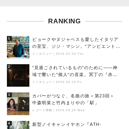
RANKING
1
ビョークやヌジャベスも愛したイタリア
の至宝、ジジ・マシン。“アンビエントの
巨匠”が明かす創作の原点と、「動き」に
インタビュー
｜
2026.05.28 Thu
満ちた最新作の背景
2
“見過ごされているもの“のために――神
域で響いた“個人“の音楽。冥丁の『赤城
夜神楽』をレポート
インタビュー
｜
2026.06.19 Fri
3
カバーがつなぐ、名曲の旅＜第23回＞
中森明菜と竹内まりやの「駅」
レコード情報
｜
2026.05.20 Wed
4
新型ノイキャンイヤホン『ATH-