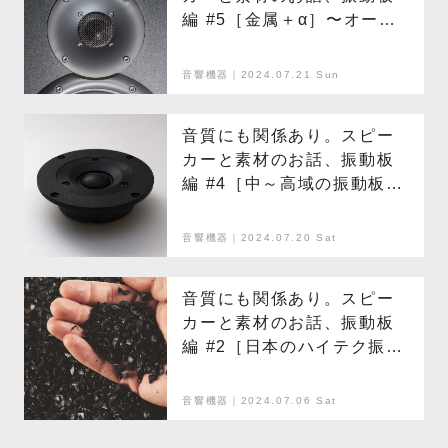
編 #5［金属＋α］〜オー
ディオライターのレコード
講座〜
音響機器｜2024.07.21 Sun
音質にも関係あり。スピー
カーと素材のお話、振動板
編 #4［中～高域の振動板の
場合］ 〜オーディオライ
ターのレコード講座〜
音響機器｜2024.07.20 Sat
音質にも関係あり。スピー
カーと素材のお話、振動板
編 #2［日本のハイテク振動
板］〜オーディオライター
のレコード講座〜
音響機器｜2024.07.06 Sat