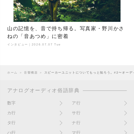
山の記憶を、音で持ち帰る。写真家・野川かさ
ねの「音あつめ」に密着
インタビュー｜2026.07.07 Tue
ホーム
＞
音響機器
＞
スピーカーユニットについてもっと知ろう。#2〜オーデ
アナログオーディオ俗語辞典
数字
ア行
10インチ
RPM(33,45)
カ行
サ行
12インチシングル
アイソレーター
書き込み
サイン
タ行
ナ行
4チャンネル
赤盤
歌詞カード
サンプラー
ターンテーブル
アセテート盤
2枚使い
ハ行
マ行