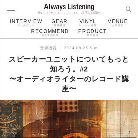
音にこだわる人、モノ、コト、場所をお届け
INTERVIEW
GEAR
VINYL
VENUE
インタビュー
音響機器
レコード情報
お店特集
RECOMMEND
PRODUCT
おすすめ記事
製品情報
レコード
プレーヤー
音質
スピーカー
音響機器
｜
2024.08.25 Sun
ジャケット
bluetooth
アルバム
スピーカーユニットについてもっと
レコード針
知ろう。#2
〜オーディオライターのレコード講
座〜