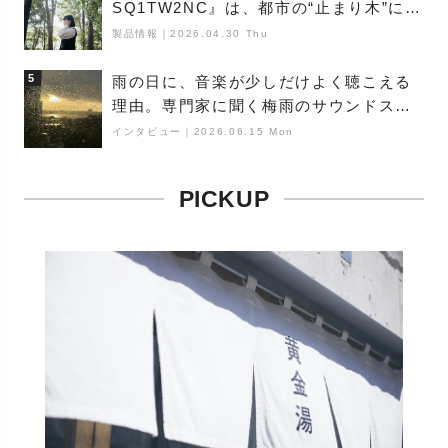
SQ1TW2NC』は、都市の“止まり木”にな
り得るーシンガーソングライター浮
製品情報
｜
2026.04.30 Thu
（Buoy）
5
雨の日に、音楽が少しだけよく聴こえる
理由。専門家に聞く梅雨のサウンドス
ケープ
インタビュー
｜
2026.06.15 Mon
PICKUP