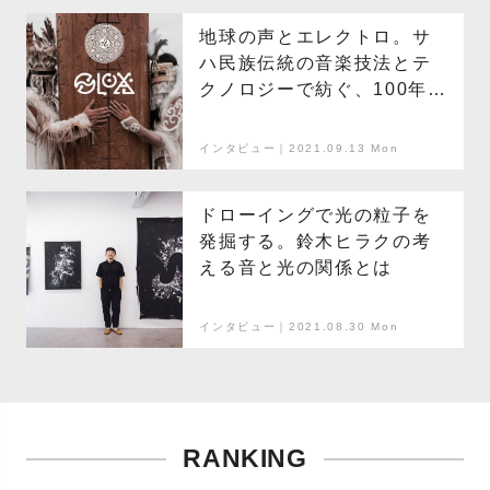
地球の声とエレクトロ。サ
ハ民族伝統の音楽技法とテ
クノロジーで紡ぐ、100年先
への音楽
インタビュー｜2021.09.13 Mon
ドローイングで光の粒子を
発掘する。鈴木ヒラクの考
える音と光の関係とは
インタビュー｜2021.08.30 Mon
RANKING