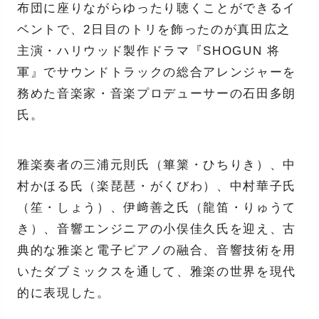
布団に座りながらゆったり聴くことができるイ
ベントで、2日目のトリを飾ったのが真田広之
主演・ハリウッド製作ドラマ『SHOGUN 将
軍』でサウンドトラックの総合アレンジャーを
務めた音楽家・音楽プロデューサーの石田多朗
氏。
雅楽奏者の三浦元則氏（篳篥・ひちりき）、中
村かほる氏（楽琵琶・がくびわ）、中村華子氏
（笙・しょう）、伊﨑善之氏（龍笛・りゅうて
き）、音響エンジニアの小俣佳久氏を迎え、古
典的な雅楽と電子ピアノの融合、音響技術を用
いたダブミックスを通して、雅楽の世界を現代
的に表現した。