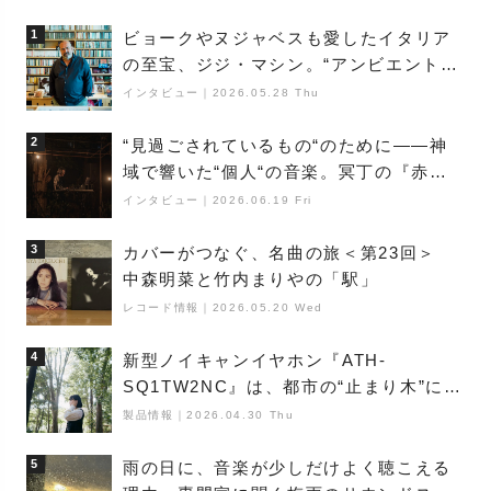
1
ビョークやヌジャベスも愛したイタリア
の至宝、ジジ・マシン。“アンビエントの
巨匠”が明かす創作の原点と、「動き」に
インタビュー
｜
2026.05.28 Thu
満ちた最新作の背景
2
“見過ごされているもの“のために――神
域で響いた“個人“の音楽。冥丁の『赤城
夜神楽』をレポート
インタビュー
｜
2026.06.19 Fri
3
カバーがつなぐ、名曲の旅＜第23回＞
中森明菜と竹内まりやの「駅」
レコード情報
｜
2026.05.20 Wed
4
新型ノイキャンイヤホン『ATH-
SQ1TW2NC』は、都市の“止まり木”にな
り得るーシンガーソングライター浮
製品情報
｜
2026.04.30 Thu
（Buoy）
5
雨の日に、音楽が少しだけよく聴こえる