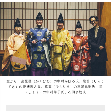
左から、楽琵琶（がくびわ）の中村かほる氏、龍笛（りゅう
てき）の伊﨑善之氏、篳篥（ひちりき）の三浦元則氏、笙
（しょう）の中村華子氏、石田多朗氏