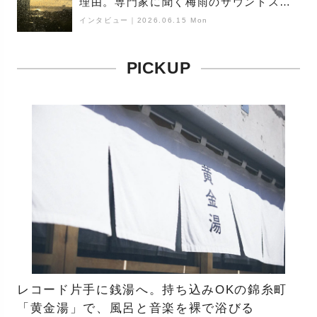
理由。専門家に聞く梅雨のサウンドス
ケープ
インタビュー
｜
2026.06.15 Mon
PICKUP
レコード片手に銭湯へ。持ち込みOKの錦糸町
「黄金湯」で、風呂と音楽を裸で浴びる