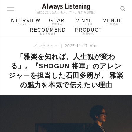
音にこだわる人、モノ、コト、場所をお届け
INTERVIEW
GEAR
VINYL
VENUE
インタビュー
音響機器
レコード情報
お店特集
RECOMMEND
PRODUCT
おすすめ記事
製品情報
レコード
プレーヤー
音質
スピーカー
インタビュー
｜
2025.11.17 Mon
ジャケット
bluetooth
アルバム
「雅楽を知れば、人生観が変わ
レコード針
る」。『SHOGUN 将軍』のアレン
ジャーを担当した石田多朗が、 雅楽
の魅力を本気で伝えたい理由