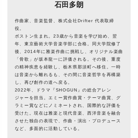
石田多朗
作曲家、音楽監督、株式会社Drifter 代表取締
役。
ボストン生まれ。23歳から音楽を学び始め、翌
年、東京藝術大学音楽学部に合格。同大学院修了
後、2014年に雅楽作曲に挑戦し、オリジナル楽曲
「骨歌」が坂本龍一に評価される。その後、重度
の精神疾患を経験し、栃木県那須町へ移住。一時
は音楽から離れるも、その間に音楽哲学を再構築
し、再び創作の道へ戻る。
2022年、ドラマ『SHOGUN』の総合アレン
ジャーを担当。エミー賞作曲賞・テーマ曲賞、グ
ラミー賞などにノミネートされ、国際的な評価を
受けた。現在は雅楽と現代音楽、西洋音楽を融合
させた独自の表現で、作曲・演出・プロデュース
など、多面的に活動している。