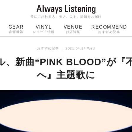
音にこだわる人、モノ、コト、場所をお届け
GEAR
VINYL
VENUE
RECOMMEND
音響機器
レコード情報
お店特集
おすすめ記事
スピーカー
ジャケット
bluetooth
アルバム
おすすめ記事
｜
2021.04.14 Wed
ッジ
マイク
ターンテーブル
Audio-Technica
、新曲“PINK BLOOD”が
へ』主題歌に