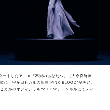
スタートしたアニメ『不滅のあなたへ』（大今良時原
、宇多田ヒカルの新曲“PINK BLOOD”が決定。
カルのオフィシャルYouTubeチャンネルにてティ