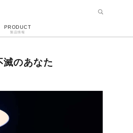
PRODUCT
製品情報
レコード針
ヘッドホン
アンプ
アナログ
『不滅のあなた