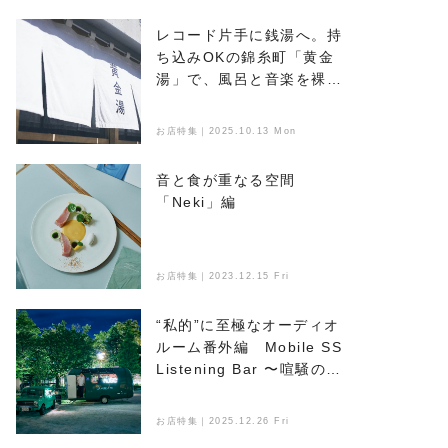
レコード片手に銭湯へ。持
ち込みOKの錦糸町「黄金
湯」で、風呂と音楽を裸で
浴びる
お店特集｜2025.10.13 Mon
音と食が重なる空間
「Neki」編
お店特集｜2023.12.15 Fri
“私的”に至極なオーディオ
ルーム番外編 Mobile SS
Listening Bar 〜喧騒のな
かで音楽とお酒を楽しめ
る、新たなオアシス〜
お店特集｜2025.12.26 Fri