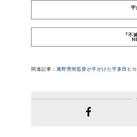
宇
『不
N
関連記事：
庵野秀明監督が手がけた宇多田ヒカル“O