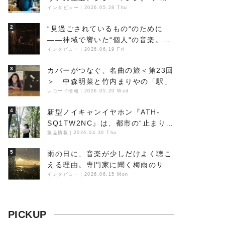
ビエントの巨匠”が明かす創作の原
インタビュー
｜
2026.05.28 Thu
点と、「動き」に満ちた最新作の背
2
“見過ごされているもの“のために
景
――神域で響いた“個人“の音楽。冥
丁の『赤城 夜神楽』をレポート
インタビュー
｜
2026.06.19 Fri
3
カバーがつなぐ、名曲の旅＜第23回
＞ 中森明菜と竹内まりやの「駅」
レコード情報
｜
2026.05.20 Wed
4
新型ノイキャンイヤホン『ATH-
SQ1TW2NC』は、都市の“止まり
木”になり得るーシンガーソングラ
製品情報
｜
2026.04.30 Thu
イター浮（Buoy）
5
雨の日に、音楽が少しだけよく聴こ
える理由。専門家に聞く梅雨のサウ
ンドスケープ
インタビュー
｜
2026.06.15 Mon
PICKUP